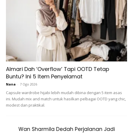
Percayalah anda tidak menyesal menyarung outfit dari
label Max Fashion kerana faktor ‘wow’ akan menyerlahkan
penampilan dirimu.
Dan jangan lupa untuk letakkan hashtag #maxfashionasia
Almari Dah ‘Overflow’ Tapi OOTD Tetap
#morethan3000stylesunderRM39 setiap kali muat naik
Buntu? Ini 5 Item Penyelamat
foto di laman sosial masing-masing.
Nana
-
7 Ogo 2026
PELUANG MENANGI HADIAH TUNAI & BERGELAR
Capsule wardrobe hijabi lebih mudah dibina dengan 5 item asas
ini. Mudah mix and match untuk hasilkan pelbagai OOTD yang chic,
ZAYAN HIJABSTAR
modest dan praktikal.
Anda mungkin berminat dengan
Wan Sharmila Dedah Perjalanan Jadi