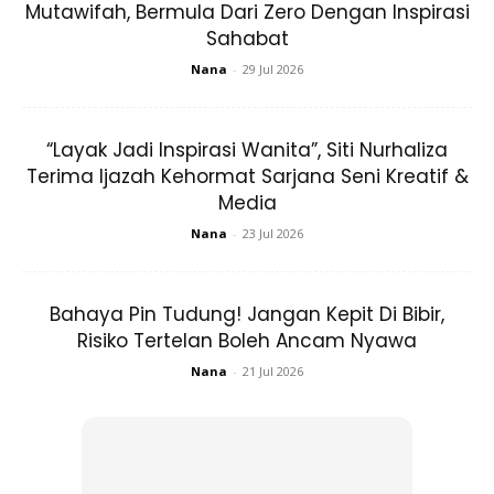
Mutawifah, Bermula Dari Zero Dengan Inspirasi
Sahabat
Nana
-
29 Jul 2026
“Layak Jadi Inspirasi Wanita”, Siti Nurhaliza
Terima Ijazah Kehormat Sarjana Seni Kreatif &
SHOPEE MY
SHOPEE MY
Media
CENDAWAN RANGUP BY
[500g – 1kg] Frozen Halal
HERO CHEF
Dimsum / Dimsum Sejuk
Nana
-
23 Jul 2026
B...
RM14.6
RM24
RM14.6
RM49
Bahaya Pin Tudung! Jangan Kepit Di Bibir,
Buy Now
Buy Now
Risiko Tertelan Boleh Ancam Nyawa
Nana
-
21 Jul 2026
1
/
5
❮
❯