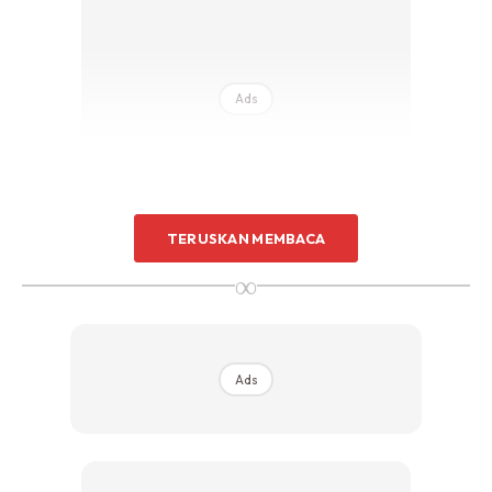
Ads
TERUSKAN MEMBACA
∞
Anda boleh gayakan busana digemari hanya dengan
memilih outfit dibawah label yang sama iaitu Max Fashion
dan inilah masanya untuk tampil cantik dan bergerak aktif.
Ads
Untuk yang mahu mencuba outfit sangat menarik dengan
rekaan memenuhi citarasa hijabi ini boleh terus berkunjung
ke store fizikal Max Fashion yang terletak di: