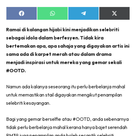
Share
Share
Share
Share
on
on
on
on
Facebook
WhatsApp
Telegram
X
Ramai di kalangan hijabi kini menjadikan selebriti
(Twitter)
sebagai idola dalam berfesyen. Tidak kira
bertemakan apa, apa sahaja yang digayakan artis ini
sama ada di karpet merah atau dalam drama
menjadi inspirasi untuk mereka yang gemar sekali
#OOTD.
Namun ada kalanya seseorang itu perlu berbelanja mahal
untuk memastikan stail digayakan mengikut penampilan
selebriti kesayangan.
Bagi yang gemar berselfie atau #OOTD, anda sebenarnya
tidak perlu berbelanja mahal kerana hanya bajet serendah
RM39 juga penampilan anda boleh secantik selebriti