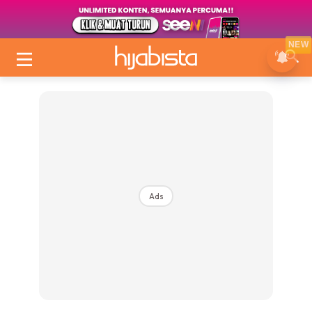
NEW
Ads