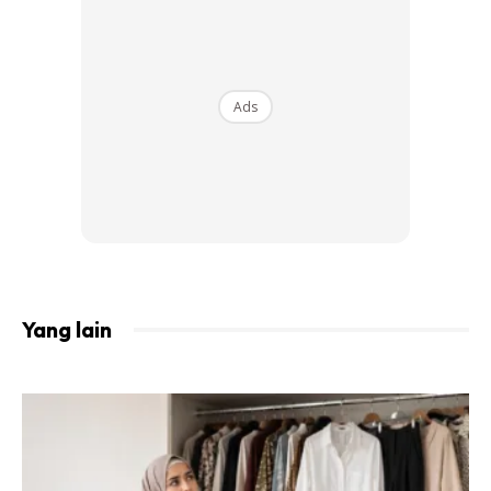
Klang Valley: IOI City Mall, Avenue K , The Curve,
Melawati Mall, Sunway Putra Mall & 1 Utama
Non Klang Valley: Dataran Pahlawan Melaka, East
Ads
Coast Mall Kuantan, & Paradigm Mall JB
Atau jika tidak sempat untuk ke sini, boleh layari Max
Fashion secara online di aplikasi Lazada dan pilihlah busana
yang digemari.
Yang lain
Ads