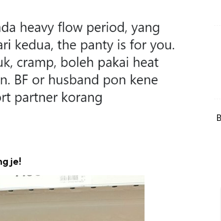
B
g je!