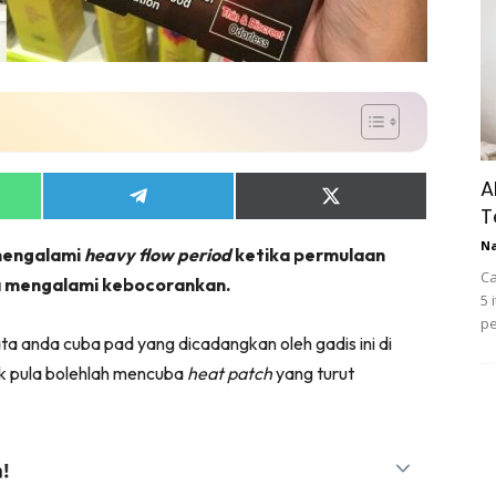
A
Share
Share
T
on
on
App
Telegram
X
N
 mengalami
heavy flow period
ketika permulaan
(Twitter)
Ca
ika mengalami kebocorankan.
5 
pe
ta anda cuba pad yang dicadangkan oleh gadis ini di
uk pula bolehlah mencuba
heat
patch
yang turut