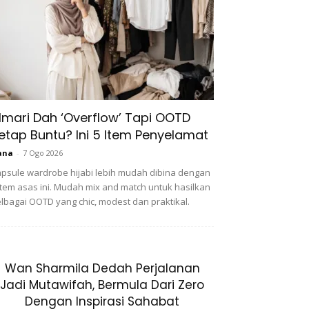
lmari Dah ‘Overflow’ Tapi OOTD
etap Buntu? Ini 5 Item Penyelamat
ana
-
7 Ogo 2026
psule wardrobe hijabi lebih mudah dibina dengan
item asas ini. Mudah mix and match untuk hasilkan
lbagai OOTD yang chic, modest dan praktikal.
Wan Sharmila Dedah Perjalanan
Jadi Mutawifah, Bermula Dari Zero
Dengan Inspirasi Sahabat