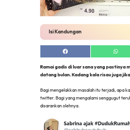
Isi Kandungan
Share
Share
on
on
Facebook
Whats
Ramai gadis di luar sana yang pastinya
datang bulan. Kadang kala risau juga j
Bagi mengelakkan masalah itu terjadi, apa ka
twitter. Bagi yang mengalami senggugut ter
disarankan olehnya.