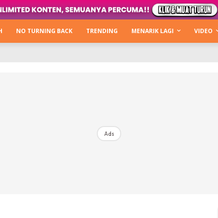
Kata Hijabista
ty Next Level
H
NO TURNING BACK
TRENDING
MENARIK LAGI
VIDEO
o Cantik
urning Back
Hijabista Show
The Hijabista Show 2022
The Hijabista Show 2021
irah2u The Power Of Giving
Ads
erita
Hub Ideaktiv