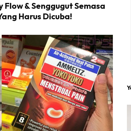
y Flow & Senggugut Semasa
 Yang Harus Dicuba!
l #1 on top dengan fashion muslimah terkini di HIJA
Download sekarang di
KLIK DI SEENI
Y