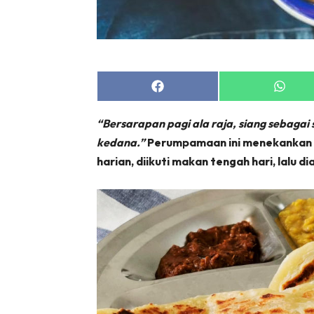
Share
Share
on
on
Facebook
Whats
“Bersarapan pagi ala raja, siang sebagai
kedana.”
Perumpamaan ini menekankan b
harian, diikuti makan tengah hari, lalu 