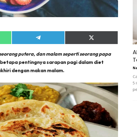
Share
Share
on
on
App
Telegram
X
A
 seorang putera, dan malam seperti seorang papa
(Twitter)
T
etapa pentingnya sarapan pagi dalam diet
N
diakhiri dengan makan malam.
Ca
5 
pe