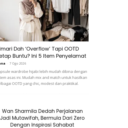
lmari Dah ‘Overflow’ Tapi OOTD
etap Buntu? Ini 5 Item Penyelamat
ana
-
7 Ogo 2026
psule wardrobe hijabi lebih mudah dibina dengan
item asas ini. Mudah mix and match untuk hasilkan
lbagai OOTD yang chic, modest dan praktikal.
Wan Sharmila Dedah Perjalanan
Jadi Mutawifah, Bermula Dari Zero
Dengan Inspirasi Sahabat