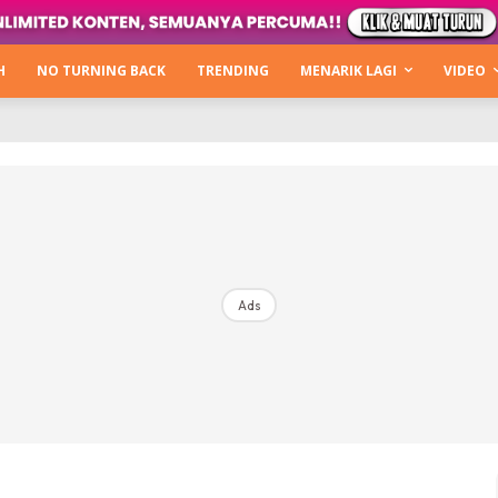
Kata Hijabista
ty Next Level
H
NO TURNING BACK
TRENDING
MENARIK LAGI
VIDEO
o Cantik
urning Back
Hijabista Show
The Hijabista Show 2022
The Hijabista Show 2021
irah2u The Power Of Giving
Ads
erita
Hub Ideaktiv