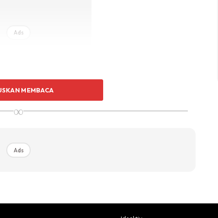
Ads
USKAN MEMBACA
∞
aran dalam rantau Asia Pasifik oleh Herbalife mendapati,
i sekurang-kurangnya sekali untuk setiap minggu,
mbil makanan yang tidak seimbang dan ia terdiri
Ads
han pada waktu pagi.