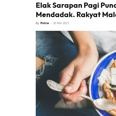
Elak Sarapan Pagi Pun
Mendadak. Rakyat Mala
Tampi
By
Putra
-
20 Mei 2021