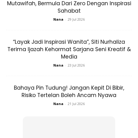
Mutawifah, Bermula Dari Zero Dengan Inspirasi
Sahabat
Nana
-
29 Jul 2026
“Layak Jadi Inspirasi Wanita”, Siti Nurhaliza
Terima Ijazah Kehormat Sarjana Seni Kreatif &
Media
Nana
-
23 Jul 2026
Gambar sekadar hiasan.
Bahaya Pin Tudung! Jangan Kepit Di Bibir,
4) Diet yang terdiri daripada sayur-sayuran yang segar,
Risiko Tertelan Boleh Ancam Nyawa
kekacang dan makan buah-buahan adalah tabiat yang
sangat baik kerana makanan-makanan tersebut akan
Nana
-
21 Jul 2026
menukarkan badan kepada persekitaran yang lebih
berakali.