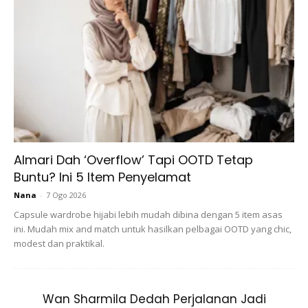
Makanan berasaskan daging adalah bersifat asidik juga.
Mengurangkan segala makanan yang berdaging
terutamanya daging merah adalah pilihan yang bijak. Di
kebanyakan ladang ternakan, haiwan-haiwan ternakan
disuntik dengan antibiotik dan hormon tumbesaran bagi
mempercepatkan kadar penghasilan daging.
3)
Kurangkan kekerapan minuman kopi, teh dan coklat
yang mengandungi kafein yang tinggi. Teh hijau lebih baik
Almari Dah ‘Overflow’ Tapi OOTD Tetap
Buntu? Ini 5 Item Penyelamat
dan mempunyai khasiat dalam melawan sel kanser. Bagi
air kosong pula, minumlah minuman yang telah ditapis
Nana
-
7 Ogo 2026
terlebih dahulu bagi mengelakkan toksin dan logam yang
Capsule wardrobe hijabi lebih mudah dibina dengan 5 item asas
ini. Mudah mix and match untuk hasilkan pelbagai OOTD yang chic,
terdapat dalam air paip memasuki tubuh anda.
modest dan praktikal.
Wan Sharmila Dedah Perjalanan Jadi