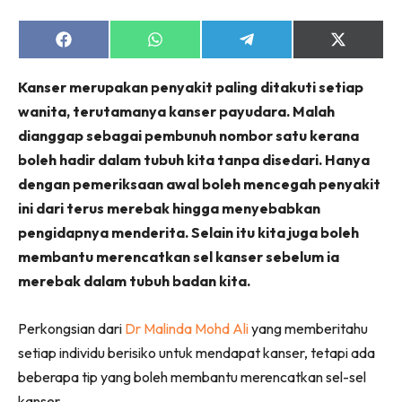
Share
Share
Share
Share
on
on
on
on
Facebook
WhatsApp
Telegram
X
Kanser merupakan penyakit paling ditakuti setiap
(Twitter)
wanita, terutamanya kanser payudara. Malah
dianggap sebagai pembunuh nombor satu kerana
boleh hadir dalam tubuh kita tanpa disedari. Hanya
dengan pemeriksaan awal boleh mencegah penyakit
ini dari terus merebak hingga menyebabkan
pengidapnya menderita. Selain itu kita juga boleh
membantu merencatkan sel kanser sebelum ia
merebak dalam tubuh badan kita.
Perkongsian dari
Dr Malinda Mohd Ali
yang memberitahu
setiap individu berisiko untuk mendapat kanser, tetapi ada
beberapa tip yang boleh membantu merencatkan sel-sel
kanser.