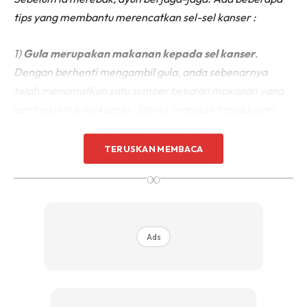
tips yang membantu merencatkan sel-sel kanser :
1)
Gula merupakan makanan kepada sel kanser
.
Dengan berhenti mengambil gula, anda sebenarnya
telah menamatkan satu sumber bekalan makanan yang
penting untuk sel kanser. Stevia, manisan tanpa kalori
boleh digunakan sebagai alternative kepada penggunaan
gula.
TERUSKAN MEMBACA
∞
Ads
Ads