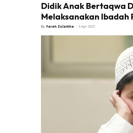
Didik Anak Bertaqwa D
Melaksanakan Ibadah P
Tampi
By
Farah Zulaikha
-
6 Apr 2023