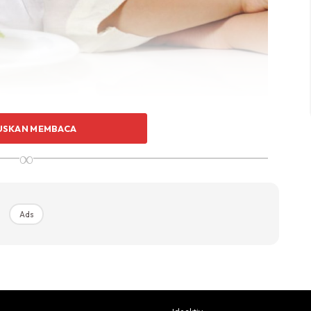
la usia meningkat, kerana badan anda lebih biasa
USKAN MEMBACA
enting untuk belajar sejak kecil, supaya anda boleh
∞
ah.
Ads
Ads