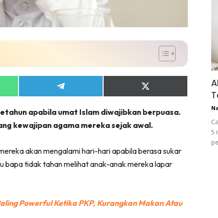
A
Share
Share
T
on
on
App
Telegram
X
N
tahun apabila umat Islam diwajibkan berpuasa.
(Twitter)
Ca
ang kewajipan agama mereka sejak awal.
5 
pe
ereka akan mengalami hari-hari apabila berasa sukar
 bapa tidak tahan melihat anak-anak mereka lapar
 Paling Powerful Ketika PKP, Kurangkan Makan Atau