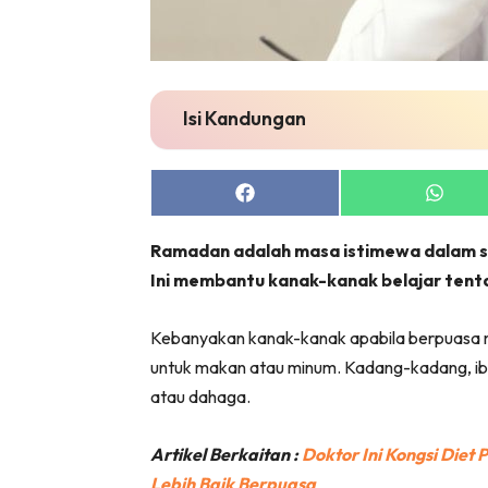
Isi Kandungan
Share
Share
on
on
Facebook
Whats
Ramadan adalah masa istimewa dalam se
Ini membantu kanak-kanak belajar tent
Kebanyakan kanak-kanak apabila berpuasa m
untuk makan atau minum. Kadang-kadang, ibu
atau dahaga.
Artikel Berkaitan :
Doktor Ini Kongsi Diet
Lebih Baik Berpuasa