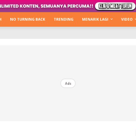
Kata Hijabista
ty Next Level
H
NO TURNING BACK
TRENDING
MENARIK LAGI
VIDEO
o Cantik
urning Back
Hijabista Show
The Hijabista Show 2022
The Hijabista Show 2021
irah2u The Power Of Giving
Ads
erita
Hub Ideaktiv