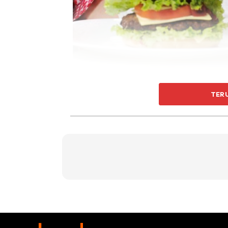
Lebih mudah untuk mempelajari sesuatu apabi
TER
melakukannya. Walau bagaimanapun, ia juga p
mempelajari sesuatu dengan cepat dan mud