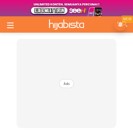
NEW
Ads