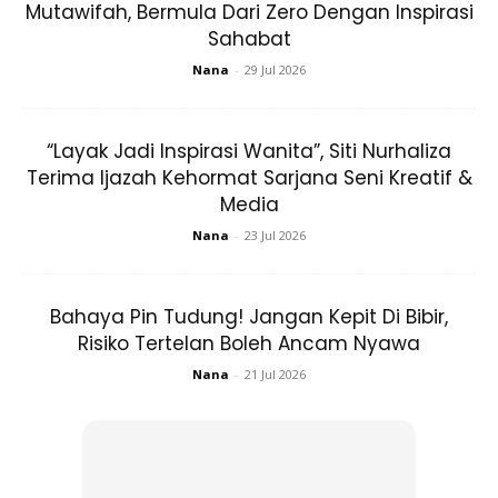
Mutawifah, Bermula Dari Zero Dengan Inspirasi
Sahabat
Ads
Nana
-
29 Jul 2026
“Layak Jadi Inspirasi Wanita”, Siti Nurhaliza
Terima Ijazah Kehormat Sarjana Seni Kreatif &
Media
CITA-CITA ASAL HENDAK JADI JURU TERBANG
Nana
-
23 Jul 2026
Amat mengejutkan apabila Tina berkongsi bahawa dia
sebenarnya bercita-cita untuk menjadi seorang juru
terbang. Namun atas suatu ‘peristiwa’ yang berlaku pada
Bahaya Pin Tudung! Jangan Kepit Di Bibir,
Risiko Tertelan Boleh Ancam Nyawa
Tina dan keluarga maka Tina memilih bidang guaman.
Nana
-
21 Jul 2026