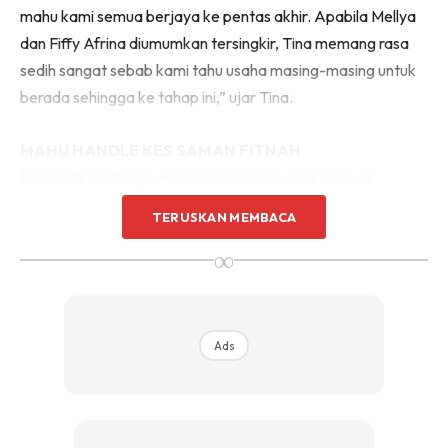
mahu kami semua berjaya ke pentas akhir. Apabila Mellya
dan Fiffy Afrina diumumkan tersingkir, Tina memang rasa
sedih sangat sebab kami tahu usaha masing-masing untuk
berada sehingga ke tahap ini,” ujar Tina.
MAHU HANDLE KES SAMAN FITNAH
Bercerita tentang perancangan seterusnya selepas
bergelar naib juara Ratu Hijabista, ujar Tina dia baru sahaja
TERUSKAN MEMBACA
menamatkan ‘chambering’ iaitu latihan praktikal selama
∞
sembilan bulan. Latihan ini melayakkan diri untuk bergelar
peguambela dan peguamcara Mahkamah Tinggi Malaya.
Ads