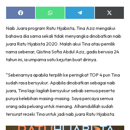
Share
Share
Share
Share
on
on
on
on
Facebook
WhatsApp
Telegram
X
Naib Juara program Ratu Hijabista, Tina Aziz mengakui
(Twitter)
bahawa dia sama sekali tidak menyangka dinobatkan naib
juara Ratu Hijabista 2020. Malah akui Tina atau pemilik
nama sebenar, Qistina Sofia Abdul Aziz, gadis berusia 24
tahun ini, ia umpama satu kejutan buat dirinya.
“Sebenarnya apabila terpilih ke peringkat TOP 4 pun Tina
sudah rasa bersyukur. Apabila dinobatkan sebagai naib
juara, Tina lagi-lagilah bersyukur sebab semua peserta
punya kelebihan masing-masing. Saya percaya semua
orang ada peluang untuk menang. Alhamdulillah sudah
tersurat rezeki Tina untuk jadi naib juara Ratu Hijabista.