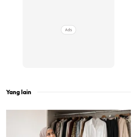
Ads
Ads
Yang lain
“Selepas selesai ‘chambering’ proses seterusnya ialah ‘filing
paper.’ Tina sudah selesai ‘chambering’ sebab itulah Tina