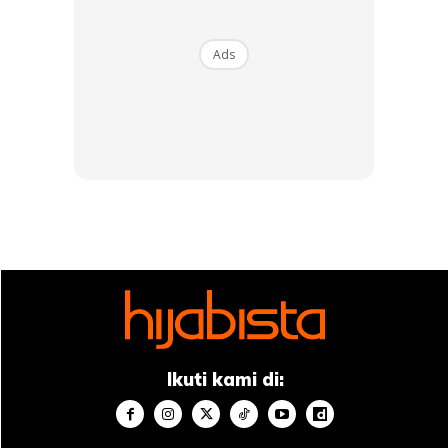
Ads
“Ia menjadi titik tolak untuk Tina menjadikan bidang
guaman sebagai pilihan untuk melindungi keluarga Tina
sekaligus sebagai hala tuju kerjaya. Sokongan keluarga
yang tidak berbelah bahagi untuk Tina belajar dalam
bidang undang-undang itu memang kekuatan Tina. Malah
langkah Tina untuk menyertai Ratu Hijabista juga
mendapat sokongan yang padu daripada kedua ibu bapa
Tina.
Ikuti kami di:
Anda mungkin berminat dengan