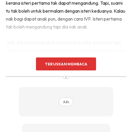
kerana isteri pertama tak dapat mengandung. Tapi, suami
tu tak boleh untuk bermalam dengan isteri keduanya. Kalau
nak bagi dapat anak pun, dengan cara IVF. Isteri pertama
tak boleh mengandung tapi dia nak anak.
Jadi, dia yang pinangkan isteri kedua untuk suaminya tapi
cemburu teruk sampai tak bagi suami dia tidur dengan isteri
kedua. Betul ke tak saya ulas sebab saya pun tengok trailer
TERUSKAN MEMBACA
jer. Rasanya macam tu la kot.
∞
Jadi, saya beranggapan itulah kisahnya masalah wanita
tersebut. Jadi, ada beberapa persoalan yang berkaitan
dengan hak seorang isteri, tak kira lah, isteri pertama ke
Ads
kedua ke ketiga ke keempat ke, masing-masing ada hak
yang sama di dalam Hukum Syarak.
.
HAK NAFKAH ZAHIR