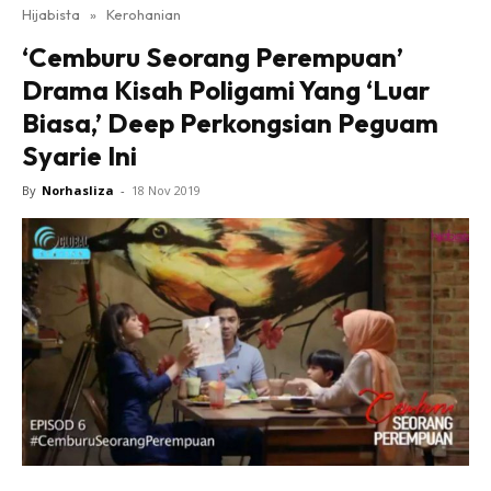
Hijabista
»
Kerohanian
‘Cemburu Seorang Perempuan’
Drama Kisah Poligami Yang ‘Luar
Biasa,’ Deep Perkongsian Peguam
Syarie Ini
By
Norhasliza
-
18 Nov 2019