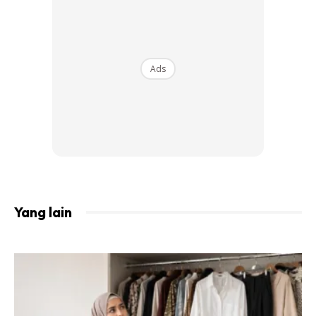
Setiap orang isteri berhak untuk disediakan segala nafkah
zahir seperti makan, minum dan pakaian. Kalau suami tak
Ads
pandai nak masak, sekurang-kurangnya sediakanlah
barang-barang basah dan barang-barang kering untuk
dapur tu berasap.
Kalau orang yang berpoligami, selalunya akan ada di dalam
perintah Poligaminya untuk memasukkan sejumlah wang
yang telah ditetapkan oleh Mahkamah sebagai nafkah
zahir kepada isteri-isterinya.
Yang lain