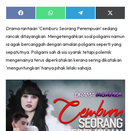
Share
Share
Share
Share
on
on
on
on
Facebook
WhatsApp
Telegram
X
Drama rantaian ‘Cemburu Seorang Perempuan’ sedang
(Twitter)
rancak ditayangkan. Mengetengahkan soal poligami namun
ia agak bercanggah dengan amalan poligami seperti yang
sepatutnya. Poligami sah di sisi syarak tetapi polemik
mengenainya terus diperkatakan kerana sering dikatakan
‘menguntungkan’ hanya pihak lelaki sahaja.