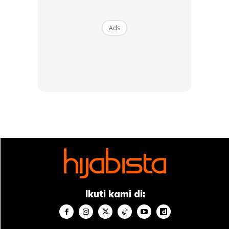
Ads
Ads
Bagi lelaki yang berpoligami, wajib baginya untuk sediakan
tempat tinggal yang berasingan, selesa dan selamat
kepada isteri-isterinya. Kalau isteri-isteri tidak boleh
tinggal serumah walau bilik berasingan, maka, suami mesti
Ikuti kami di:
sediakan rumah berasingan yang selesa dan selamat untuk
berlaku adil kepada isteri-isteri dalam tanggungan.