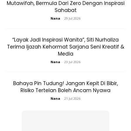
Mutawifah, Bermula Dari Zero Dengan Inspirasi
@eyrahman22 Dibintangi Oleh
Sahabat
@emma_maembongofficial
Nana
-
29 Jul 2026
@aamyrarosli @amarbaharin
@dinischatzmann
@belladowanna_halim @lisdawati15
“Layak Jadi Inspirasi Wanita”, Siti Nurhaliza
@fauzinawawi_new
Terima Ijazah Kehormat Sarjana Seni Kreatif &
@sabrina_ali_dad_khan @amirnafis
Media
@nazrief_nazri
Nana
-
23 Jul 2026
#cemburuseorangperempuan
#DramaVaganza
Bahaya Pin Tudung! Jangan Kepit Di Bibir,
A Post Shared By
Global Station Sdn. Bhd.
(@globalstationsb) On Nov 7, 2019 At 1:09am PST
Risiko Tertelan Boleh Ancam Nyawa
Nana
-
21 Jul 2026
HAK TEMPAT TINGGAL