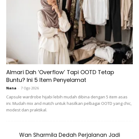
View this post on Instagram
Almari Dah ‘Overflow’ Tapi OOTD Tetap
Buntu? Ini 5 Item Penyelamat
Nana
-
7 Ogo 2026
CEMBURU SEORANG PEREMPUAN
Capsule wardrobe hijabi lebih mudah dibina dengan 5 item asas
ini. Mudah mix and match untuk hasilkan pelbagai OOTD yang chic,
Mulai 29 Oktober 2019 Setiap Isnin-
modest dan praktikal.
Jumaat 7 Malam Hanya Di Astro Ria
Dan RiaHD Adaptasi Novel Cemburu
Seorang Perempuan Karya Siti
Wan Sharmila Dedah Perjalanan Jadi
Hasniza Diarahkan Oleh