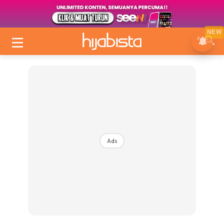
NEW
Ads