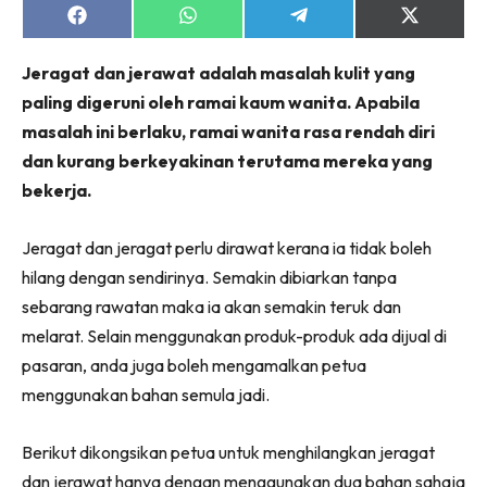
Share
Share
Share
Share
on
on
on
on
Facebook
WhatsApp
Telegram
X
Jeragat dan jerawat adalah masalah kulit yang
(Twitter)
paling digeruni oleh ramai kaum wanita. Apabila
masalah ini berlaku, ramai wanita rasa rendah diri
dan kurang berkeyakinan terutama mereka yang
bekerja.
Jeragat dan jeragat perlu dirawat kerana ia tidak boleh
hilang dengan sendirinya. Semakin dibiarkan tanpa
sebarang rawatan maka ia akan semakin teruk dan
melarat. Selain menggunakan produk-produk ada dijual di
pasaran, anda juga boleh mengamalkan petua
menggunakan bahan semula jadi.
Berikut dikongsikan petua untuk menghilangkan jeragat
dan jerawat hanya dengan menggunakan dua bahan sahaja