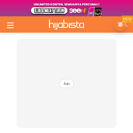
NEW
Ads