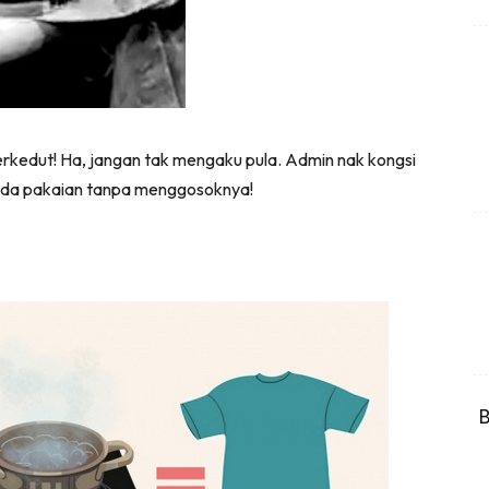
Hub Ideaktiv
l #1 on top dengan fashion muslimah terkini di HIJA
 berkedut! Ha, jangan tak mengaku pula. Admin nak kongsi
Download sekarang di
pada pakaian tanpa menggosoknya!
KLIK DI SEENI
B