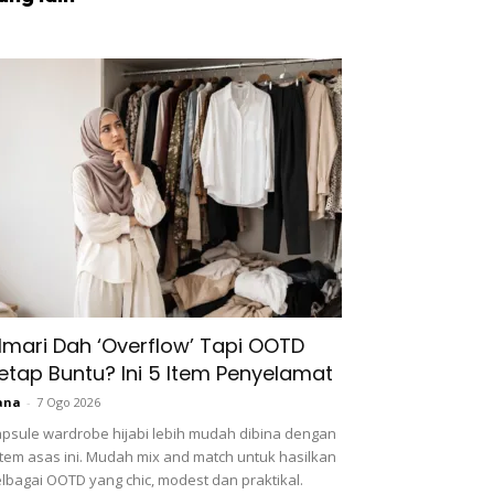
lmari Dah ‘Overflow’ Tapi OOTD
etap Buntu? Ini 5 Item Penyelamat
ana
-
7 Ogo 2026
psule wardrobe hijabi lebih mudah dibina dengan
item asas ini. Mudah mix and match untuk hasilkan
lbagai OOTD yang chic, modest dan praktikal.