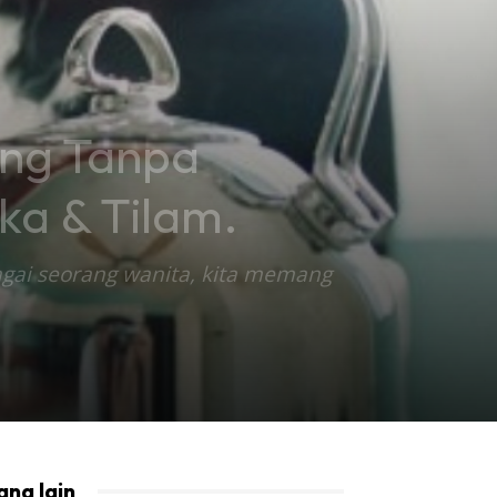
ung Tanpa
ka & Tilam.
gai seorang wanita, kita memang
ang lain