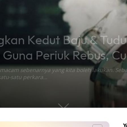
ngkan Kedut Baju & Tud
 Guna Periuk Rebus, Cu
Login
|
Register
acam sebenarnya yang kita boleh lakukan. Seba
atu-satu perkara...
mah
ng Back
Lagi
Y
ntikan