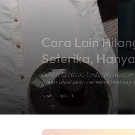
Cara Lain Hila
Seterika, Hanya
Dalam keadaan terdesak, macam-m
boleh dikatakan cerewet tentang s
By
SH
-
23 Jul 2021
New Um
No Turni
Trending
Menarik 
Keca