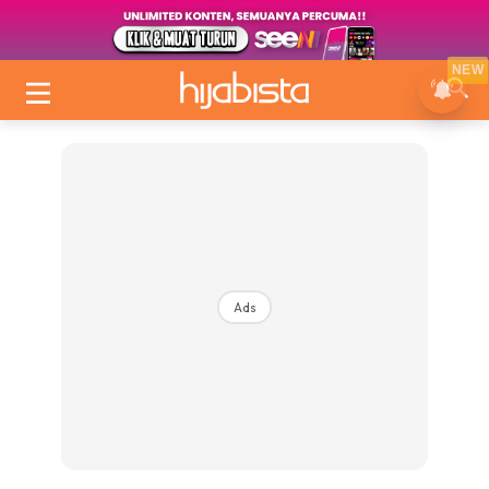
NEW
Ads