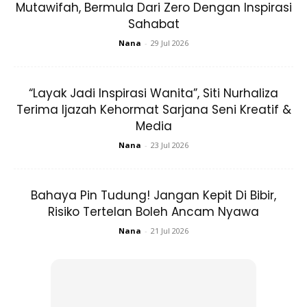
Mutawifah, Bermula Dari Zero Dengan Inspirasi
Sahabat
View this post on Instagram
Nana
-
29 Jul 2026
“Layak Jadi Inspirasi Wanita”, Siti Nurhaliza
Terima Ijazah Kehormat Sarjana Seni Kreatif &
Media
Nana
-
23 Jul 2026
Bahaya Pin Tudung! Jangan Kepit Di Bibir,
A Post Shared By Zahiril Adzim (@zahiriladzim)
Risiko Tertelan Boleh Ancam Nyawa
Nana
-
21 Jul 2026
Setibanya di Tanah Suci, pelakon ini turut memuat naik satu
lagi foto bersama isterinya di hadapan Kaabah.
Difahamkan, aktor terkenal yang juga rakan gandingannya