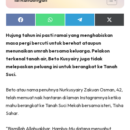
Share
Share
Share
Share
on
on
on
on
Facebook
WhatsApp
Telegram
X
Hujung tahun ini pasti ramai yang menghabiskan
(Twitter)
masa pergi bercuti untuk berehat ataupun
menunaikan umrah bersama keluarga. Pelakon
terkenal tanah air, Beto Kusyairy juga tidak
melepaskan peluang ini untuk berangkat ke Tanah
Suci.
Beto atau nama penuhnya Nurkusyairy Zakuan Osman, 42,
telah memuat naik hantaran di laman Instagramnya ketika
mahu berangkat ke Tanah Suci Mekah bersama isteri, Tisha
Sahar.
“Bismillah Allahuakbar. Hamba-Mu datang menyahut