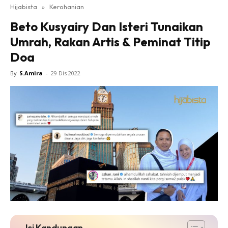
Hijabista
»
Kerohanian
Beto Kusyairy Dan Isteri Tunaikan
Umrah, Rakan Artis & Peminat Titip
Doa
By
S.Amira
-
29 Dis 2022
Isi Kandungan