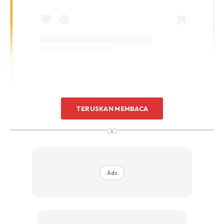
A Post Shared By Beto Kusyairy 🇲🇾 (@beto_kusyairy)
TERUSKAN MEMBACA
∞
Mohon doa dipermudahkan urusan
Ads
Pelakon filem Istanbul Aku Datang yang berangkat Isnin lalu
bagi mengerjakan ibadah umrah itu turut memohon doa
daripada orang ramai agar semua urusannya
dipermudahkan di sana.