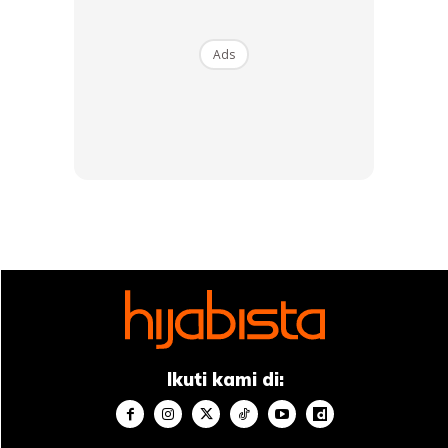
dalam filem Mat Kilau, Datuk Adi Putra telah menjadi
‘perantara’ serta turut berangkat menunaikan ibadah
Ads
umrah tersebut.
Ikuti kami di:
View this post on Instagram