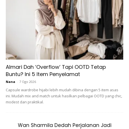
Ads
Almari Dah ‘Overflow’ Tapi OOTD Tetap
Buntu? Ini 5 Item Penyelamat
Nana
-
7 Ogo 2026
Capsule wardrobe hijabi lebih mudah dibina dengan 5 item asas
ini. Mudah mix and match untuk hasilkan pelbagai OOTD yang chic,
modest dan praktikal.
Wan Sharmila Dedah Perjalanan Jadi