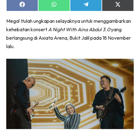
Share
Share
Share
Share
on
on
on
on
Facebook
WhatsApp
Telegram
X
Mega! Itulah ungkapan selayaknya untuk menggambarkan
(Twitter)
kehebatan konsert
A Night With Aina Abdul 3.0
yang
berlangsung di Axiata Arena, Bukit Jalil pada 18 November
lalu.