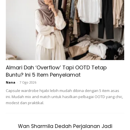
Ads
Almari Dah ‘Overflow’ Tapi OOTD Tetap
Buntu? Ini 5 Item Penyelamat
Nana
-
7 Ogo 2026
Capsule wardrobe hijabi lebih mudah dibina dengan 5 item asas
ini. Mudah mix and match untuk hasilkan pelbagai OOTD yang chic,
modest dan praktikal.
Wan Sharmila Dedah Perjalanan Jadi