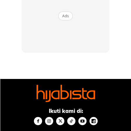
tersohor tanahair iaitu Melinda Looi, Rizman Ruzaini,
Ezuwan Ismail dan Zaimi Zulkafli.
Ads
Ikuti kami di: