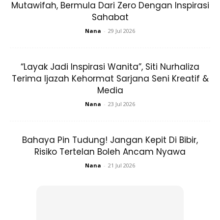
Mutawifah, Bermula Dari Zero Dengan Inspirasi
Sahabat
Nana
-
29 Jul 2026
“Layak Jadi Inspirasi Wanita”, Siti Nurhaliza
Terima Ijazah Kehormat Sarjana Seni Kreatif &
Media
Nana
-
23 Jul 2026
Bahaya Pin Tudung! Jangan Kepit Di Bibir,
Risiko Tertelan Boleh Ancam Nyawa
Nana
-
21 Jul 2026
Mendapat sentuhan terbaik daripada penata gaya
terkenal Abu Shaef Hamza, kecantikan Aina terserlah
dengan rekaan eksklusif daripada barisan pereka fesyen