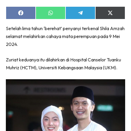
Share
Share
Share
Share
on
on
on
on
Facebook
WhatsApp
Telegram
X
Setelah lima tahun ‘berehat’ penyanyi terkenal Shila Amzah
(Twitter)
selamat melahirkan cahaya mata perempuan pada 9 Mei
2024.
Zuriat keduanya itu dilahirkan di Hospital Canselor Tuanku
Muhriz (HCTM), Universiti Kebangsaan Malaysia (UKM).