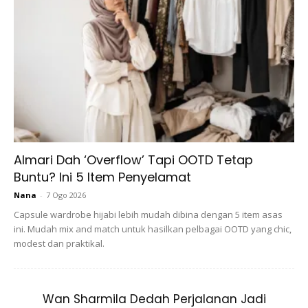
Almari Dah ‘Overflow’ Tapi OOTD Tetap
Buntu? Ini 5 Item Penyelamat
Nana
-
7 Ogo 2026
Capsule wardrobe hijabi lebih mudah dibina dengan 5 item asas
ini. Mudah mix and match untuk hasilkan pelbagai OOTD yang chic,
modest dan praktikal.
Wan Sharmila Dedah Perjalanan Jadi