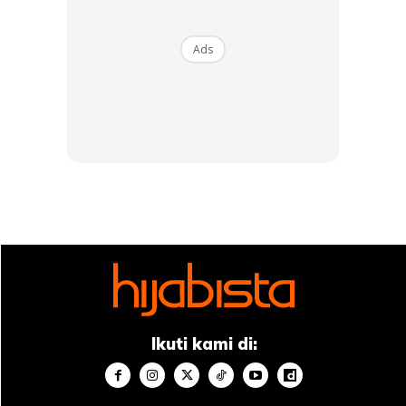
Ads
Ads
Ubai turut berkongsi nama puteri pertamanya.
“Cucu pertama arwah mak dah selamat dilahirkan. Mesti
arwah mak gembira. Takdir dan perancangan ALLAH itu
sangat hebat.
Ikuti kami di:
“Akan kami jaga sehabis baik amanah dan rezeki yang