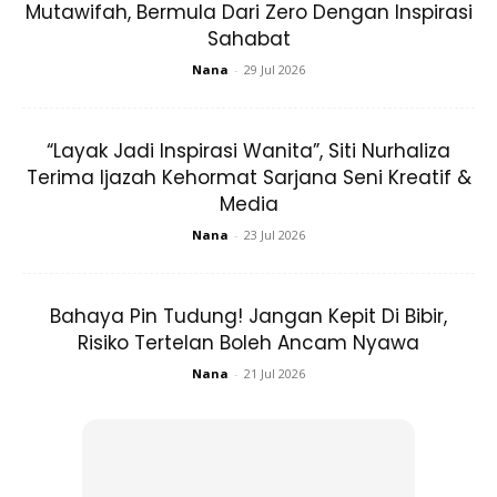
Mutawifah, Bermula Dari Zero Dengan Inspirasi
Sahabat
Nana
-
29 Jul 2026
Kredit Foto:
ubaimz
“Pengalaman pertama kali melaungkan azan pada
“Layak Jadi Inspirasi Wanita”, Siti Nurhaliza
cahaya mata kami, sungguh luar biasa. Perasaan yang
Terima Ijazah Kehormat Sarjana Seni Kreatif &
tak dapat saya ungkapkan,”
kongsi Ubai.
Media
Nana
-
23 Jul 2026
Dalam hantaran sama, Ubai turut meluahkan mengenai
arwah ibunya, Rohani Jamal yang meninggal dunia akibat
kanser ovari pada Julai tahun lalu pasti gembira dengan
Bahaya Pin Tudung! Jangan Kepit Di Bibir,
kelahiran cucu sulungnya itu.
Risiko Tertelan Boleh Ancam Nyawa
Nana
-
21 Jul 2026
BACA JUGA
:
Hidup Kekal Positif & Optimis Di Tahun 2024!
Shila Amzah Kongsi 2 Cara Hijabi Boleh Realisasikanya!