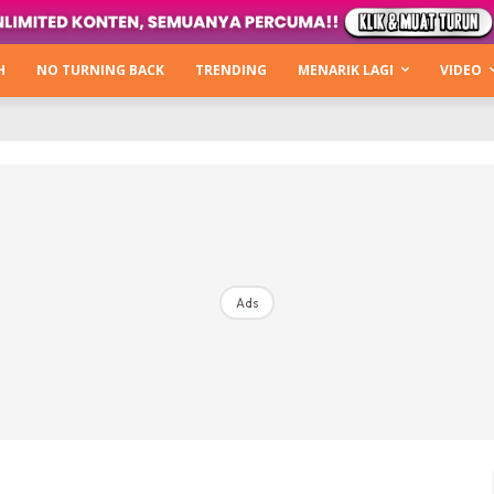
Kata Hijabista
ty Next Level
H
NO TURNING BACK
TRENDING
MENARIK LAGI
VIDEO
o Cantik
urning Back
Hijabista Show
The Hijabista Show 2022
The Hijabista Show 2021
irah2u The Power Of Giving
Ads
erita
Hub Ideaktiv