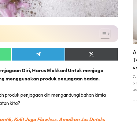
A
Share
Share
T
on
on
App
Telegram
X
N
njagaan Diri, Harus Elakkan! Untuk menjaga
(Twitter)
Ca
ering menggunakan produk penjagaan badan.
5 
pe
 produk penjagaan diri mengandungi bahan kimia
tan kita?
ntik, Kulit Juga Flawless. Amalkan Jus Detoks