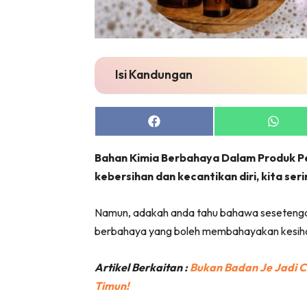
Isi Kandungan
Share
Share
on
on
Facebook
Whats
Bahan Kimia Berbahaya Dalam Produk Pe
kebersihan dan kecantikan diri, kita s
Namun, adakah anda tahu bahawa sesetengah
berbahaya yang boleh membahayakan kesiha
Artikel Berkaitan :
Bukan Badan Je Jadi Ca
Timun!