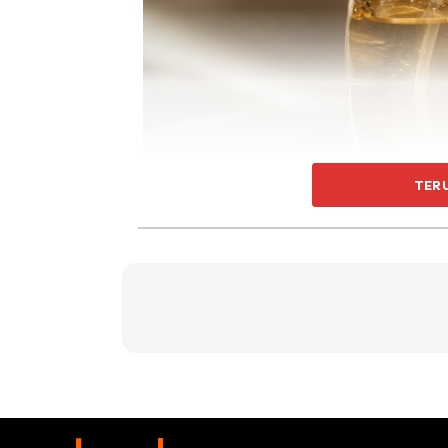
TER
Ini adalah bahan kimia yang tugasnya membun
biasanya terdapat dalam pembersih peribadi s
Malangnya, dengan faedah ini datang kemun
Malah, pengambilan triclosan secara kerap 