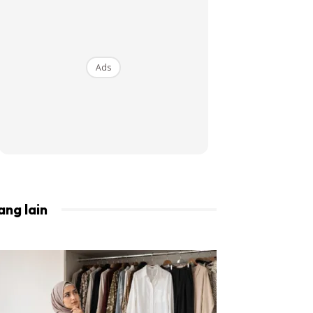
BISTA!
Ads
ang lain