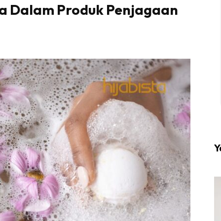
a Dalam Produk Penjagaan
l #1 on top dengan fashion muslimah terkini di HIJA
Download sekarang di
KLIK DI SEENI
Y