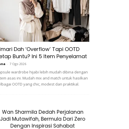
lmari Dah ‘Overflow’ Tapi OOTD
etap Buntu? Ini 5 Item Penyelamat
ana
-
7 Ogo 2026
psule wardrobe hijabi lebih mudah dibina dengan
item asas ini. Mudah mix and match untuk hasilkan
lbagai OOTD yang chic, modest dan praktikal.
Wan Sharmila Dedah Perjalanan
Jadi Mutawifah, Bermula Dari Zero
Dengan Inspirasi Sahabat