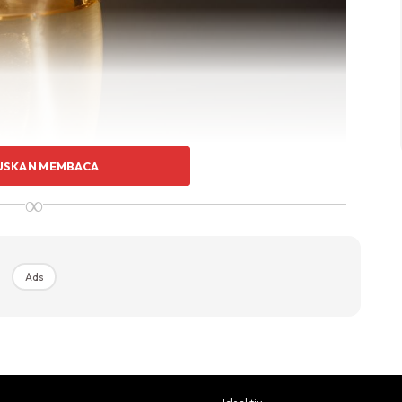
USKAN MEMBACA
∞
Ads
uh mikroorganisma seperti kulat dan bakteria. Triclosan
eperti sabun, ubat gigi, dan detergen.
gkinan keadaan seperti alahan, asma dan ekzema.
dan berlebihan boleh meningkatkan kemungkinan bakteria