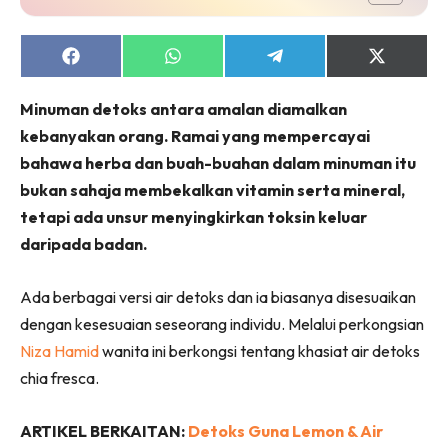
Share
Share
Share
Share
on
on
on
on
Facebook
WhatsApp
Telegram
X
Minuman detoks antara amalan diamalkan
(Twitter)
kebanyakan orang. Ramai yang mempercayai
bahawa herba dan buah-buahan dalam minuman itu
bukan sahaja membekalkan vitamin serta mineral,
tetapi ada unsur menyingkirkan toksin keluar
daripada badan.
Ada berbagai versi air detoks dan ia biasanya disesuaikan
dengan kesesuaian seseorang individu. Melalui perkongsian
Niza Hamid
wanita ini berkongsi tentang khasiat air detoks
chia fresca.
ARTIKEL BERKAITAN:
Detoks Guna Lemon & Air