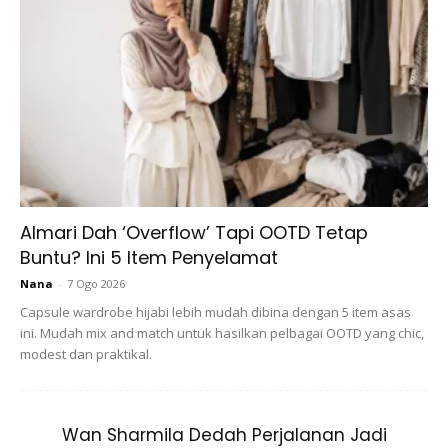
BAHAN BAHAN:
Almari Dah ‘Overflow’ Tapi OOTD Tetap
Buntu? Ini 5 Item Penyelamat
Nana
-
7 Ogo 2026
Capsule wardrobe hijabi lebih mudah dibina dengan 5 item asas
ini. Mudah mix and match untuk hasilkan pelbagai OOTD yang chic,
modest dan praktikal.
Wan Sharmila Dedah Perjalanan Jadi