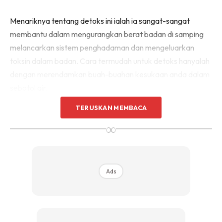
Menariknya tentang detoks ini ialah ia sangat-sangat
membantu dalam mengurangkan berat badan di samping
melancarkan sistem penghadaman dan mengeluarkan
toksin dalam badan. Cara termudah untuk detoks hanyalah
dengan merendamkan buah-buahan kesukaan anda dalam
sebotol air.
TERUSKAN MEMBACA
TIP BONUS UNTUK KESAN LEBIH
∞
‘KEBABOOM’ UNTUK AIR DETOKS
Tambahkan Chia Seed atau biji Chia! Khas untuk anda yang
sedang berdiet, hendak kurangkan ‘craving’ hendak makan
Ads
itu ini, nak kurangkan selera makan, nak cepatkan proses
pembakaran lemak, boleh cuba resipi air detoks ini.
Menurut
Niza Hamid
dia mendapat resipi Air Detoks Chia