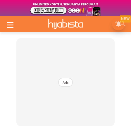
NEW
Ads