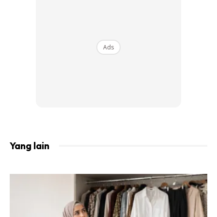
Masa Untuk Istigfar
Antara masa yang digalakkan untuk beristigfar
Ads
adalah:
Sepanjang hari dan malam.
Sesudah melakukan dosa.
Ketika hendak tidur.
Ketika hendak bersahur.
Yang lain
Setelah selesai berwuduk.
Ketika duduk antara dua sujud.
Sesudah membaca tahiyat (tasyahud akhir).
Ketika hendak meninggalkan sesuatu majlis.