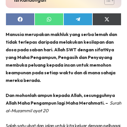
Share
Share
Share
Share
on
on
on
on
Facebook
WhatsApp
Telegram
X
Manusia merupakan makhluk yang serba lemah dan
(Twitter)
tidak terlepas daripada melakukan kesilapan dan
dosa pada saban hari. Allah SWT dengan sifatNya
yang Maha Pengampun, Pengasih dan Penyayang
membuka peluang kepada insan untuk memohon
keampunan pada setiap waktu dan di mana sahaja
mereka berada.
Dan mohonlah ampun kepada Allah, sesungguhnya
Allah Maha Pengampun lagi Maha Merahmati. –
Surah
al-Muzammil ayat 20
Salah satu ubat dan jalan untuk kita keluar dengan pelbagai