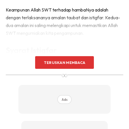
Keampunan Allah SWT terhadap hambaNya adalah
dengan terlaksananya amalan taubat dan istigfar. Kedua-
dua amalan ini saling melengkapi untuk memastikan Allah
SWT mengurniakan kita pengampunan.
Syarat Istigfar
TERUSKAN MEMBACA
Syarat untuk istigfar, seseorang haruslah meninggalkan
∞
maksiat yang dilakukan dengan menyesali segala
perbuatan yang di mungkari Allah. Berhasrat tidak akan
mengulanginya lagi dengan memperbanyakkan ibadah dan
berbuat amal kebajikan seperti bersedekah, memberi
Ads
makan kepada fakir miskin dan lain-lain. Mohon maaf dan
memulangkan kembali hak yang telah diambil jika
melibatkan orang lain.