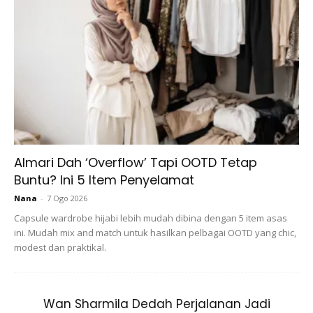
5 Jenis Istigfar Dan Waktu Yang
Dianjurkan
Lafaz Istigfar
Lafaz istigfar umum adalah seperti berikut:
Almari Dah ‘Overflow’ Tapi OOTD Tetap
Buntu? Ini 5 Item Penyelamat
Nana
-
7 Ogo 2026
Capsule wardrobe hijabi lebih mudah dibina dengan 5 item asas
ini. Mudah mix and match untuk hasilkan pelbagai OOTD yang chic,
modest dan praktikal.
Astaghfirullahal ‘aziim allazi la ilaha illa huwal hayyul
qayyum wa atuubu ilaih.
Wan Sharmila Dedah Perjalanan Jadi