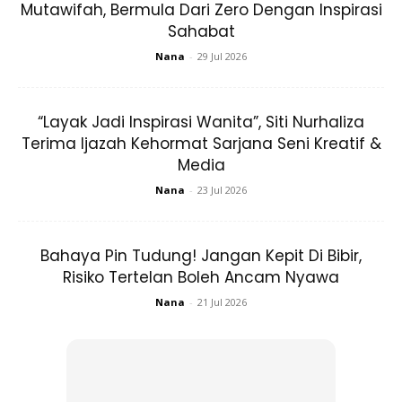
Mutawifah, Bermula Dari Zero Dengan Inspirasi
Namun dalam beberapa keadaan dan situasi, kita
Sahabat
digalakkan untuk membaca istigfar seperti di bawah:
Nana
-
29 Jul 2026
1. Lafaz Istigfar ketika bersurai dari
“Layak Jadi Inspirasi Wanita”, Siti Nurhaliza
majlis
Terima Ijazah Kehormat Sarjana Seni Kreatif &
Media
Istighfar sewaktu hendak
bersurai daripada majlis
Nana
-
23 Jul 2026
seperti majlis ceramah, jamuan doa selamat dan
mesyuarat.
Bahaya Pin Tudung! Jangan Kepit Di Bibir,
Risiko Tertelan Boleh Ancam Nyawa
Nana
-
21 Jul 2026
Ads