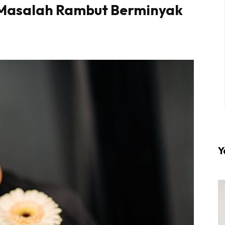
Masalah Rambut Berminyak
l #1 on top dengan fashion muslimah terkini di HIJA
Download sekarang di
KLIK DI SEENI
Y