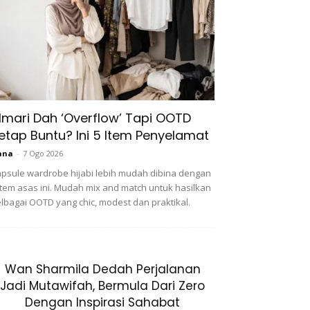
lmari Dah ‘Overflow’ Tapi OOTD
etap Buntu? Ini 5 Item Penyelamat
ana
-
7 Ogo 2026
psule wardrobe hijabi lebih mudah dibina dengan
item asas ini. Mudah mix and match untuk hasilkan
lbagai OOTD yang chic, modest dan praktikal.
Wan Sharmila Dedah Perjalanan
Jadi Mutawifah, Bermula Dari Zero
Dengan Inspirasi Sahabat