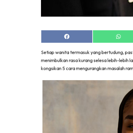
Share
Share
on
on
Facebook
Whats
Setiap wanita termasuk yang bertudung, pa
menimbulkan rasa kurang selesa lebih-lebih lag
kongsikan 5 cara mengurangkan masalah ram