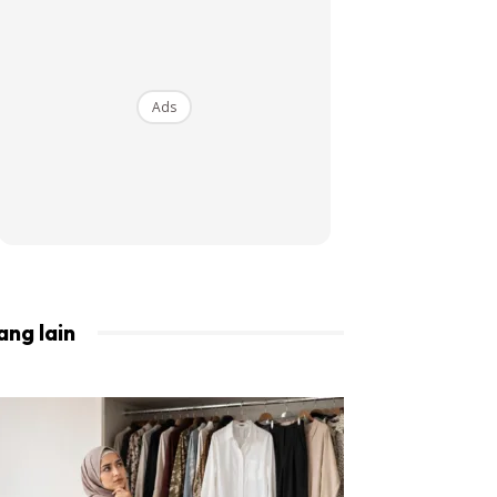
BISTA!
Ads
ang lain