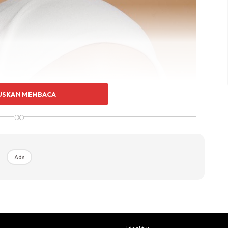
USKAN MEMBACA
∞
Ads