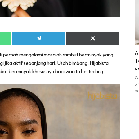
Share
Share
on
on
App
Telegram
X
A
sti pernah mengalami masalah rambut berminyak yang
(Twitter)
T
i jika aktif sepanjang hari. Usah bimbang, Hijabista
N
but berminyak khususnya bagi wanita bertudung.
Ca
5 
pe