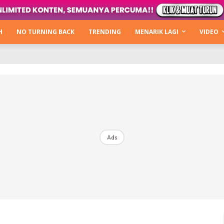
Kata Hijabista
ty Next Level
H
NO TURNING BACK
TRENDING
MENARIK LAGI
VIDEO
o Cantik
urning Back
Hijabista Show
The Hijabista Show 2022
The Hijabista Show 2021
irah2u The Power Of Giving
Ads
erita
Hub Ideaktiv