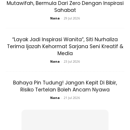
Mutawifah, Bermula Dari Zero Dengan Inspirasi
Sahabat
Nana
-
29 Jul 2026
“Layak Jadi Inspirasi Wanita”, Siti Nurhaliza
Terima Ijazah Kehormat Sarjana Seni Kreatif &
Media
Ads
Nana
-
23 Jul 2026
Bahaya Pin Tudung! Jangan Kepit Di Bibir,
Risiko Tertelan Boleh Ancam Nyawa
Nana
-
21 Jul 2026
Petua ini amat sesuai dilakukan untuk mereka yang
mempunyai parut demam campak.