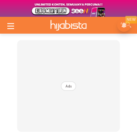
NEW
Ads