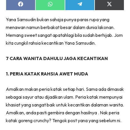
Share
Share
Share
Share
on
on
on
on
Facebook
WhatsApp
Telegram
X
Yana Samsudin bukan sahaja punya paras rupa yang
(Twitter)
menawan namun berbakat besar dalam dunia lakonan.
Memang sweet sangat apatahlagi bila sudah berhijab. Jom
kita cungkil rahsia kecantikan Yana Samsudin.
7 CARA WANITA DAHULU JAGA KECANTIKAN
1. PERIA KATAK RAHSIA AWET MUDA
Amalkan makan peria katak setiap hari. Sama ada dimasak
sebagai sayur atau dijadikan ulam. Peria katak mempunyai
khasiat yang sangat baik untuk kecantikan dalaman wanita.
Amalkan, anda pasti gembira dengan hasilnya . Nak peria
katak goreng crunchy? Tengok post yana yang sebelum ni.