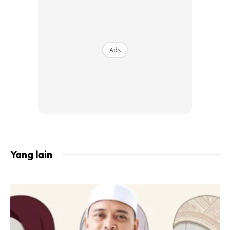
Ads
3. LIDAH BUAYA ATASI JERAWAT
Bagi anda yang berdepan dengan masalah jerawat.
Sapukan bahagian berjerawat dengan lendir lidah buaya.
Biarkan sehingga kering, bilas dengan air suam. Jerawat
akan kecut dan tidak meninggalkan parut.
Yang lain