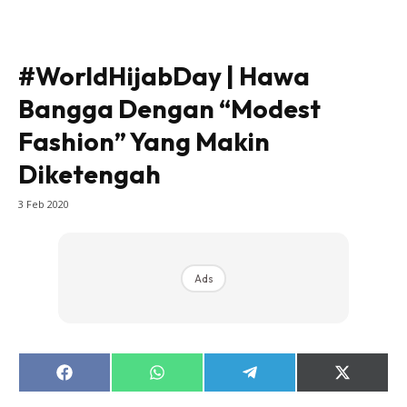
#WorldHijabDay | Hawa
Bangga Dengan “Modest
Fashion” Yang Makin
Diketengah
3 Feb 2020
Ads
Share
Share
Share
Share
on
on
on
on
Facebook
WhatsApp
Telegram
X