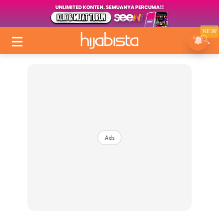
NEW
Ads