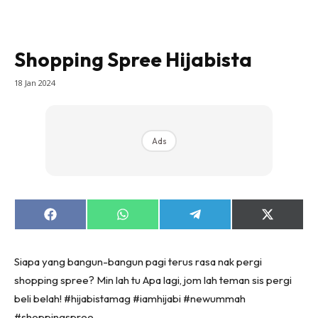
Shopping Spree Hijabista
18 Jan 2024
Ads
Share
Share
Share
Share
on
on
on
on
Facebook
WhatsApp
Telegram
X
(Twitter)
Siapa yang bangun-bangun pagi terus rasa nak pergi
shopping spree? Min lah tu Apa lagi, jom lah teman sis pergi
beli belah! #hijabistamag #iamhijabi #newummah
#shoppingspree