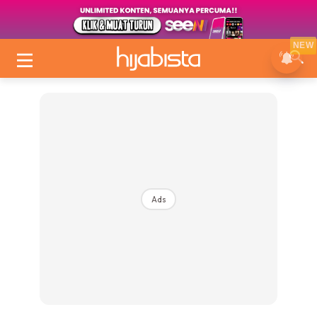
NEW
Ads