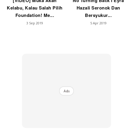
[VIDEO] Muka Akan
No Turning Back I Eyra
Kelabu, Kalau Salah Pilih
Hazali Seronok Dan
Foundation! Me...
Bersyukur...
3 Sep 2019
5 Apr 2019
Ads