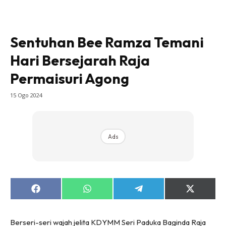
Sentuhan Bee Ramza Temani
Hari Bersejarah Raja
Permaisuri Agong
15 Ogo 2024
Ads
Share
Share
Share
Share
on
on
on
on
Facebook
WhatsApp
Telegram
X
(Twitter)
Berseri-seri wajah jelita KDYMM Seri Paduka Baginda Raja