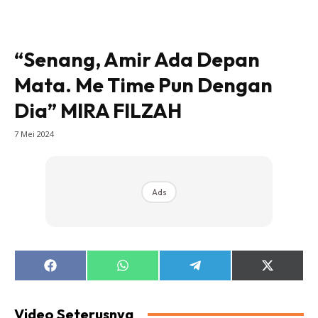
“Senang, Amir Ada Depan
Mata. Me Time Pun Dengan
Dia” MIRA FILZAH
7 Mei 2024
Ads
Share
Share
Share
Share
on
on
on
on
Facebook
WhatsApp
Telegram
X
(Twitter)
Video Seterusnya