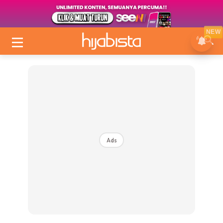
NEW
Ads