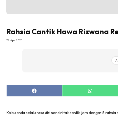
Rahsia Cantik Hawa Rizwana Re
28 Apr 2020
A
Share
Share
on
on
Facebook
WhatsApp
Kalau anda selalu rasa diri sendiri tak cantik, jom dengar 5 rahsi