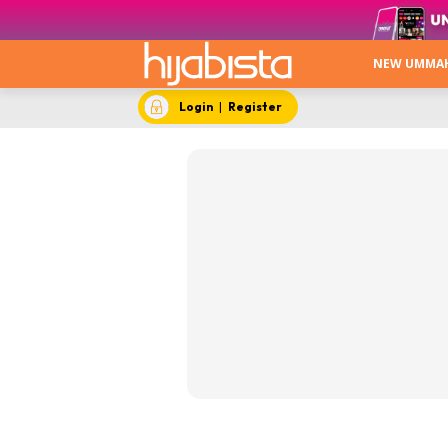
NEW UMMA
Login
|
Register
New Um
No Turni
Trending
Menarik 
Keca
Stail
Hija
Apa 
Beau
Video
Me S