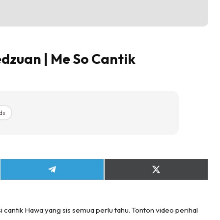
dzuan | Me So Cantik
ds
Share
Share
on
on
Telegram
X
(Twitter)
a si cantik Hawa yang sis semua perlu tahu. Tonton video perihal