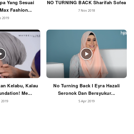
pa Yang Sesuai
NO TURNING BACK Sharifah Sofea
Max Fashion...
7 Nov 2018
p 2019
an Kelabu, Kalau
No Turning Back I Eyra Hazali
undation! Me...
Seronok Dan Bersyukur...
 2019
5 Apr 2019