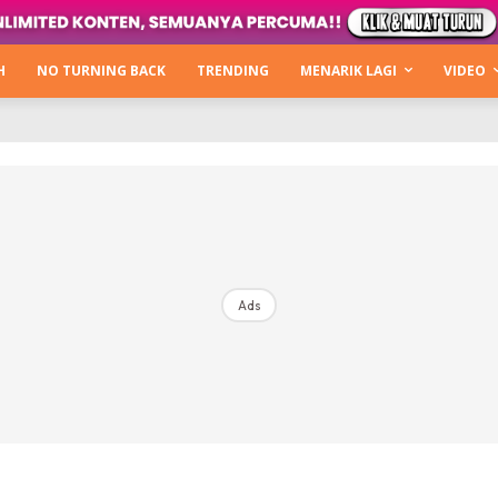
Login
|
Register
H
NO TURNING BACK
TRENDING
MENARIK LAGI
VIDEO
mah
ng Back
Lagi
ntikan
Ads
b Hacks
Kata Hijabista
ty Next Level
o Cantik