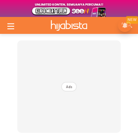
NEW
Ads