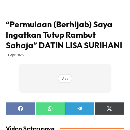
“Permulaan (Berhijab) Saya
Ingatkan Tutup Rambut
Sahaja” DATIN LISA SURIHANI
11 Apr 2025
Ads
Share
Share
Share
Share
on
on
on
on
Facebook
WhatsApp
Telegram
X
(Twitter)
Video Seterusnya