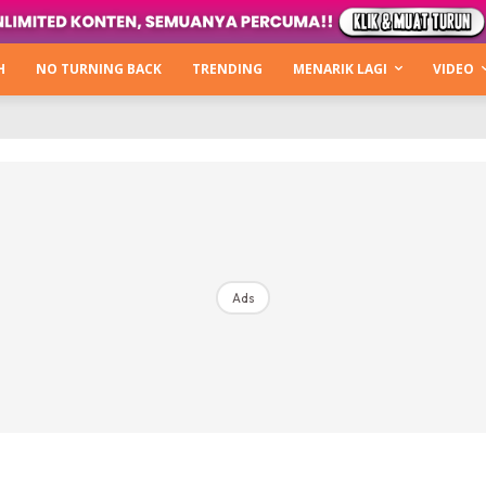
Login
|
Register
H
NO TURNING BACK
TRENDING
MENARIK LAGI
VIDEO
mah
ng Back
Lagi
ntikan
Ads
b Hacks
Kata Hijabista
ty Next Level
o Cantik