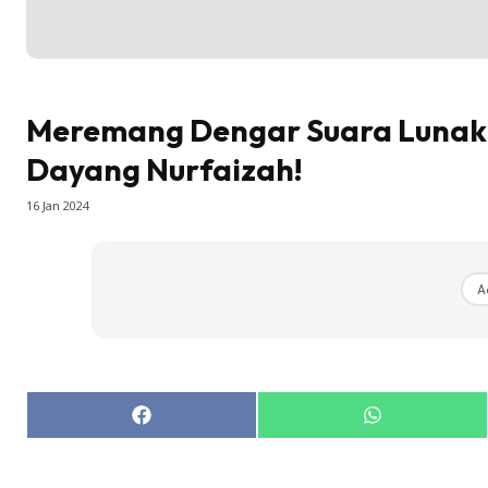
Meremang Dengar Suara Lunak 
Dayang Nurfaizah!
16 Jan 2024
A
Share
Share
on
on
Facebook
WhatsApp