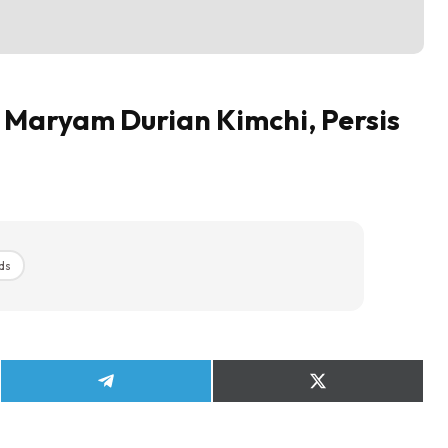
Maryam Durian Kimchi, Persis
ds
Share
Share
on
on
Telegram
X
(Twitter)