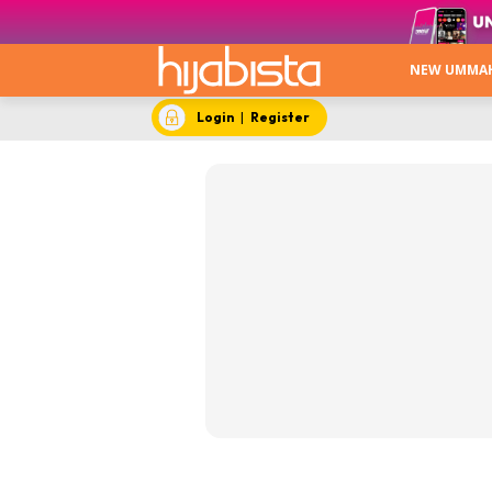
NEW UMMA
Login
|
Register
New Um
No Turni
Trending
Menarik 
Keca
Stail
Hija
Apa 
Beau
Video
Me S