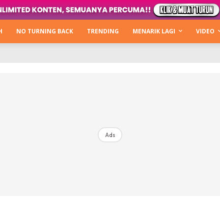
Login
|
Register
H
NO TURNING BACK
TRENDING
MENARIK LAGI
VIDEO
mah
ng Back
Lagi
ntikan
Ads
b Hacks
Kata Hijabista
ty Next Level
o Cantik
urning Back