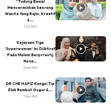
“Tudung Bawal
Mencerminkan Seorang
Wanita Yang Rajin, Kreatif
&...
3 Dis 2023
Kejayaan Tiga
‘Superwoman’ Ini Diiktiraf
Pada Malam Berprrestij
Nona...
13 Jan 2025
DR CHE HAFIZ Kongsi Tip
Elak Rambut Gugur &...
7 Nov 2023