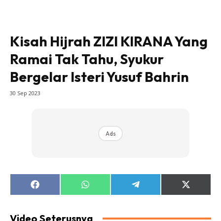
Kisah Hijrah ZIZI KIRANA Yang
Ramai Tak Tahu, Syukur
Bergelar Isteri Yusuf Bahrin
30 Sep 2023
Ads
Share
Share
Share
Share
on
on
on
on
Facebook
WhatsApp
Telegram
X
(Twitter)
Video Seterusnya