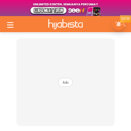
NEW
Ads