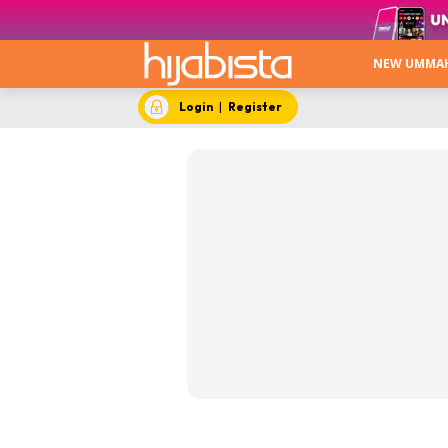
NEW UMMA
Login
|
Register
New Um
No Turni
Trending
Menarik 
Keca
Stail
Hija
Apa 
Beau
Video