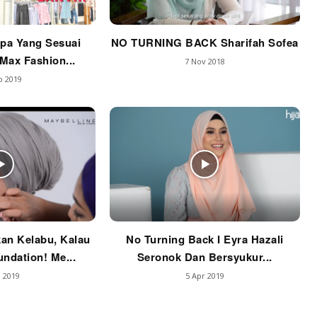
pa Yang Sesuai
NO TURNING BACK Sharifah Sofea
Max Fashion...
7 Nov 2018
p 2019
an Kelabu, Kalau
No Turning Back I Eyra Hazali
undation! Me...
Seronok Dan Bersyukur...
 2019
5 Apr 2019