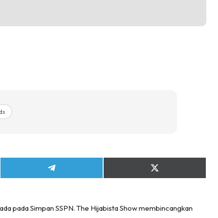
ds
Share
Share
on
on
Telegram
X
(Twitter)
 ada pada Simpan SSPN. The Hijabista Show membincangkan