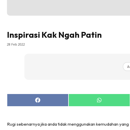
Inspirasi Kak Ngah Patin
28 Feb 2022
A
Share
Share
on
on
Facebook
WhatsApp
Rugi sebenarnya jika anda tidak menggunakan kemudahan yang