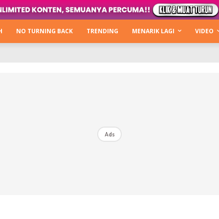
Login
|
Register
H
NO TURNING BACK
TRENDING
MENARIK LAGI
VIDEO
mah
ng Back
Lagi
ntikan
Ads
b Hacks
Kata Hijabista
ty Next Level