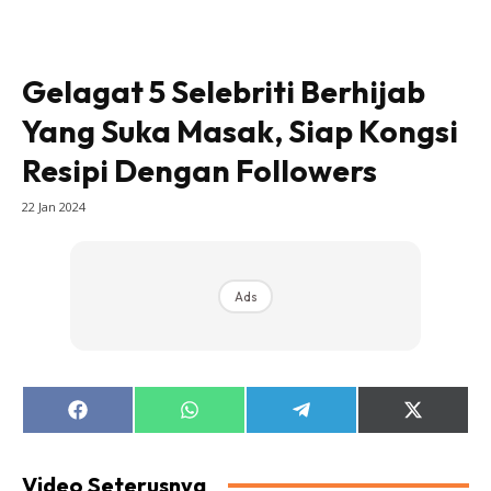
Gelagat 5 Selebriti Berhijab
Yang Suka Masak, Siap Kongsi
Resipi Dengan Followers
22 Jan 2024
Ads
Share
Share
Share
Share
on
on
on
on
Facebook
WhatsApp
Telegram
X
(Twitter)
Video Seterusnya