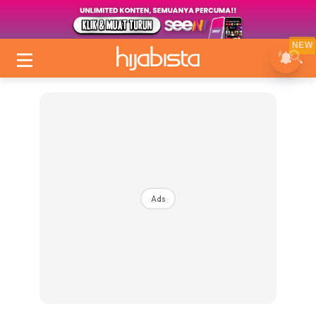
NEW
Ads