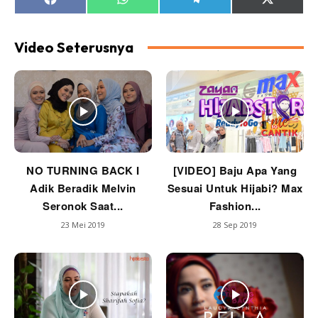
Share
Share
Share
Share
on
on
on
on
Facebook
WhatsApp
Telegram
X
(Twitter)
Video Seterusnya
NO TURNING BACK I
[VIDEO] Baju Apa Yang
Adik Beradik Melvin
Sesuai Untuk Hijabi? Max
Seronok Saat...
Fashion...
23 Mei 2019
28 Sep 2019