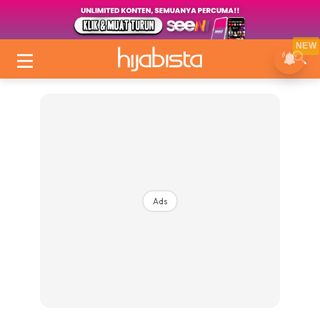
NEW
Ads