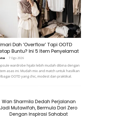
lmari Dah ‘Overflow’ Tapi OOTD
etap Buntu? Ini 5 Item Penyelamat
ana
-
7 Ogo 2026
psule wardrobe hijabi lebih mudah dibina dengan
item asas ini. Mudah mix and match untuk hasilkan
lbagai OOTD yang chic, modest dan praktikal.
Wan Sharmila Dedah Perjalanan
Jadi Mutawifah, Bermula Dari Zero
Dengan Inspirasi Sahabat