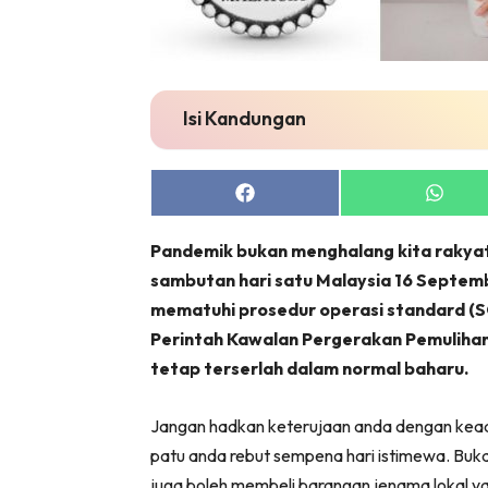
Isi Kandungan
Share
Share
on
on
Facebook
Whats
Pandemik bukan menghalang kita rakya
sambutan hari satu Malaysia 16 Septem
mematuhi prosedur operasi standard (
Perintah Kawalan Pergerakan Pemulihan
tetap terserlah dalam normal baharu.
Jangan hadkan keterujaan anda dengan kead
patu anda rebut sempena hari istimewa. Buk
juga boleh membeli barangan jenama lokal y