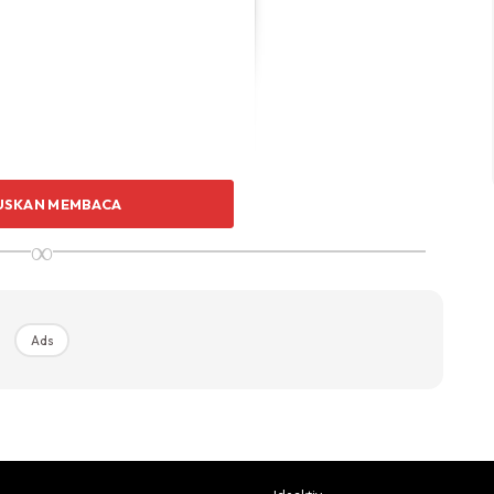
USKAN MEMBACA
∞
Ads