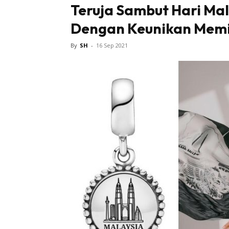
Teruja Sambut Hari Ma
Dengan Keunikan Memil
Tampi
By
SH
-
16 Sep 2021