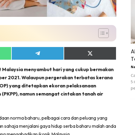
A
Share
Share
T
on
on
App
Telegram
X
N
t Malaysia menyambut hari yang cukup bermakan
(Twitter)
Ca
ber 2021. Walaupun pergerakan terbatas kerana
5 
SOP) yang ditetapkan ekoran pelaksanaan
pe
 (PKPP), namun semangat cintakan tanah air
aan norma baharu, pelbagai cara dan peluang yang
an sahaja menjalani gaya hidup serba baharu malah anda
ang mengabadikan ikonik Malaysia.