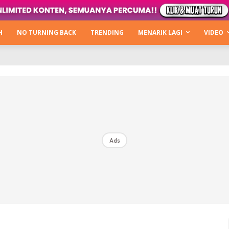
Kata Hijabista
ty Next Level
H
NO TURNING BACK
TRENDING
MENARIK LAGI
VIDEO
o Cantik
urning Back
Hijabista Show
The Hijabista Show 2022
The Hijabista Show 2021
irah2u The Power Of Giving
Ads
erita
Hub Ideaktiv