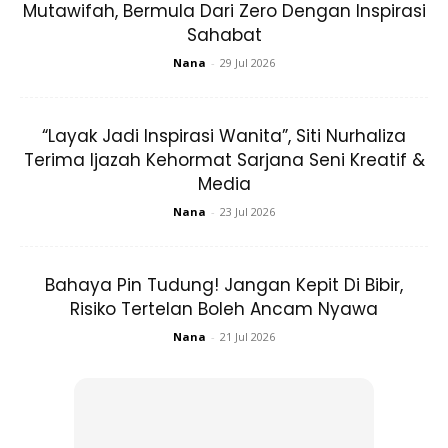
Mutawifah, Bermula Dari Zero Dengan Inspirasi
ketika sesi semubual sempena Edisi Khas Hari Ibu Majalah
Sahabat
Keluarga
.
Nana
-
29 Jul 2026
“Layak Jadi Inspirasi Wanita”, Siti Nurhaliza
Terima Ijazah Kehormat Sarjana Seni Kreatif &
Media
Nana
-
23 Jul 2026
Bahaya Pin Tudung! Jangan Kepit Di Bibir,
Risiko Tertelan Boleh Ancam Nyawa
Nana
-
21 Jul 2026