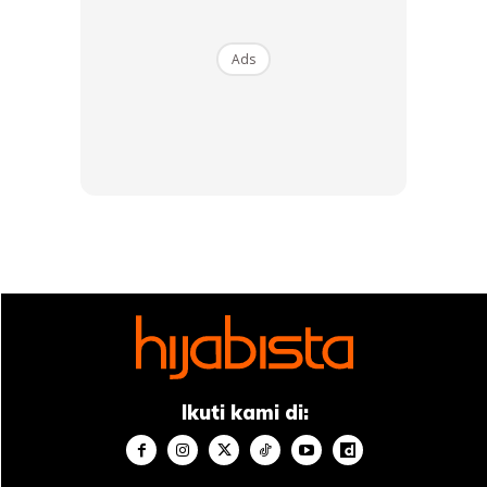
Ads
Menurutnya jawatan doktor sedikit sebanyak membantu
dalam pergaulan kepada masayarakat.
SENTIASA SOKONG SUAMI
“Masyarakat sangat menghormati doktor kerana kita
membuat kebaikan. Keduanya bagaimana kita berusaha
dengan masarakat dengan berhubung rapat dengan
mereka.
Ikuti kami di:
“Kalau kita tidak tegur, sombong dan wajah itu akan
menunjukkan penampilan kita. Justeru sebagai dokor sudah