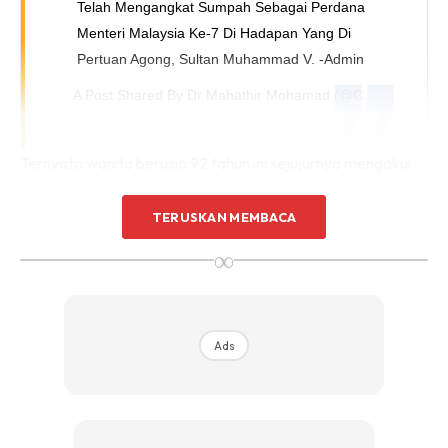
Telah Mengangkat Sumpah Sebagai Perdana
Menteri Malaysia Ke-7 Di Hadapan Yang Di
Pertuan Agong, Sultan Muhammad V. -Admin
A Post Shared By
Dr Mahathir Mohamad
(@chedetofficial) On
Ternyata wanita berusia 92 tahun ini sejujurnya mengakui
tidak pernah menyiapkan diri sebagai isteri Perdana
Menteri, sebaliknya jawatan doktor yang disandang banyak
TERUSKAN MEMBACA
membantunya. Bercakap pada Majalah
Keluarga
, Tun Dr
∞
Hasmah berkata cabaran sentiasa ada tetapi kerana sudah
biasa berkecimpung dengan masyarakat.
Ads