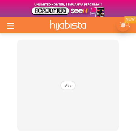
NEW
Ads