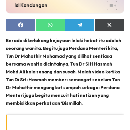
Isi Kandungan
Share
Share
Share
Share
on
on
on
on
Facebook
WhatsApp
Telegram
X
Berada di belakang kejayaan lelaki hebat itu adalah
(Twitter)
seorang wanita. Begitu juga Perdana Menteri kita,
Tun Dr Mahathir Mohamad yang dilihat sentiasa
bersama wanita dicintainya, Tun Dr Siti Hasmah
Mohd Ali kala senang dan susah. Malah video ketika
Tun Di Siti Hasmah memberi semangat sebelum Tun
Dr Mahathir mengangkat sumpah sebagai Perdana
Menteri juga begitu mencuit hati netizen yang
membisikkan perkataan ‘Bismillah.