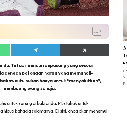
A
Share
Share
T
on
on
App
Telegram
X
N
anda. Tetapi mencari sepasang yang sesuai
(Twitter)
Ca
oda dengan potongan harga yang memangil-
5 
 bahawa itu bukan hanya untuk “menyakitkan”,
pe
ti membuang wang sahaja.
u untuk sarung di kaki anda. Mustahak untuk
hidup bahagia selamanya. Di sini, anda akan menemui