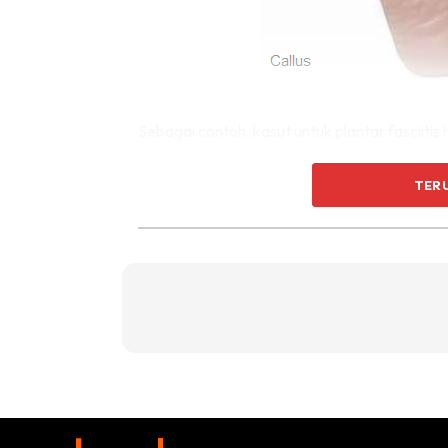
Sebagai contoh, kasut untuk plantar fasciit
begitu juga, individu yang mempunyai kaki 
tiang medial yang fleksibel untuk kestabilan
TER
dengan kotak jari kaki yang lebar dan bahan l
tersekat.
Kasut adalah pelaburan, melindungi kaki dari
antara badan dan bumi. Sekiranya kaki mempu
akan mempunyai keselarasan yang lebih baik
Kasut Atletik yang Selesa