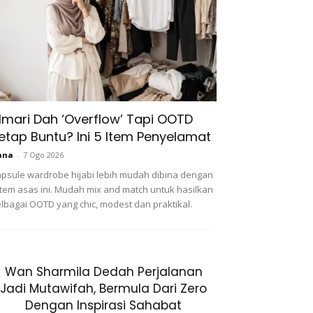
lmari Dah ‘Overflow’ Tapi OOTD
etap Buntu? Ini 5 Item Penyelamat
ana
-
7 Ogo 2026
psule wardrobe hijabi lebih mudah dibina dengan
item asas ini. Mudah mix and match untuk hasilkan
lbagai OOTD yang chic, modest dan praktikal.
Wan Sharmila Dedah Perjalanan
Jadi Mutawifah, Bermula Dari Zero
Dengan Inspirasi Sahabat