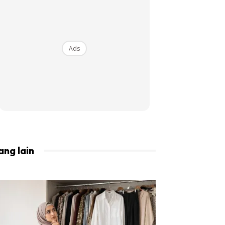
BISTA!
Ads
ang lain