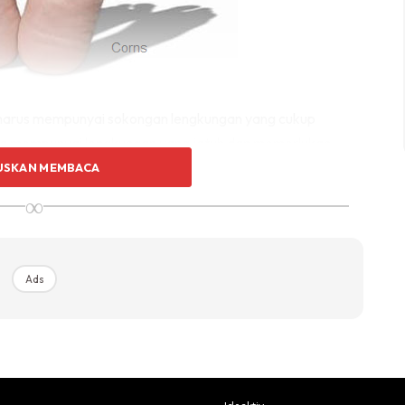
is harus mempunyai sokongan lengkungan yang cukup
rata mempunyai lengkungan yang jatuh dan memerlukan
. Individu yang mempunyai bunion harus mencari kasut
USKAN MEMBACA
embut dan fleksibel agar jari kaki anda tidak merasa
∞
 unsur-unsur, tetapi kasut juga merupakan hubungan
Ads
nyai postur yang lebih baik, maka badan yang lain juga
.