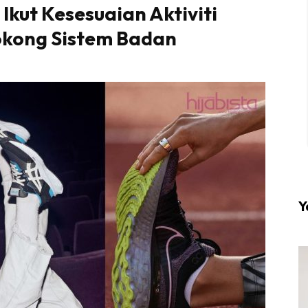
 Ikut Kesesuaian Aktiviti
okong Sistem Badan
l #1 on top dengan fashion muslimah terkini di HIJA
Download sekarang di
KLIK DI SEENI
Y