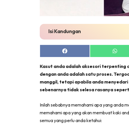
Isi Kandungan
Share
Share
on
on
Facebook
Whats
Kasut anda adalah aksesori terpenting 
dengan anda adalah satu proses. Terg
manggil, tetapi apabila anda menyedari
sebenarnya tidak selesa rasanya seper
Inilah sebabnya memahami apa yang anda mah
memahami apa yang akan membuat kaki anda 
semua yang perlu anda ketahui: