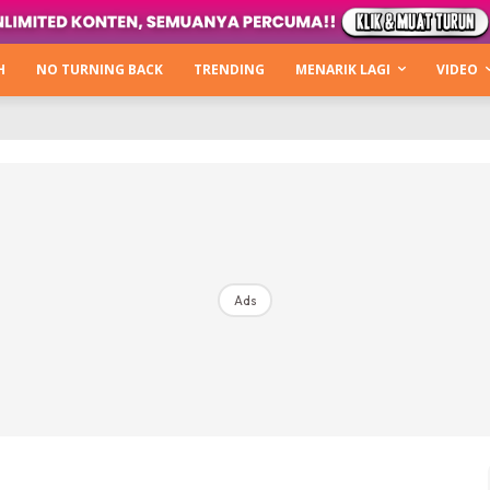
Kata Hijabista
ty Next Level
H
NO TURNING BACK
TRENDING
MENARIK LAGI
VIDEO
o Cantik
urning Back
Hijabista Show
The Hijabista Show 2022
The Hijabista Show 2021
irah2u The Power Of Giving
Ads
erita
Hub Ideaktiv