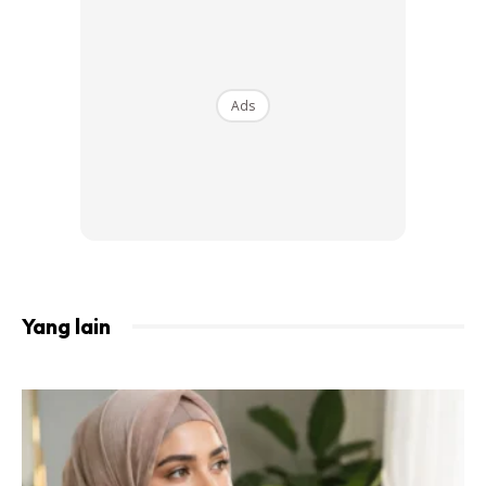
memang memerlukan jangka masa yang panjang jadi
Aween akan uruskan masa sebaik yang bolehlah supaya
segalanya seimbang,” ujar anak kelahiran negeri Cik Siti
Ads
Wan Kembang ini.
Dibesarkan di Rawang,Selangor, gadis yang mempunyai
diploma dalam pengurusan perniagaan ini menjelaskan
bahawa dia sudah terbiasa dengan kesibukan dunia
peragaan sejak dari zaman persekolahan lagi.
“Sejaka dari tingkatan dua lagi Aween sudah ada
Yang lain
pengalaman sebagai model untuk produk di Astro Go Shop.
Ia tidak menjadi masalah untuk Aween melakukan pelbagai
kerja dalam satu masa cuma memang penatlah.