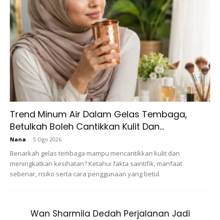
Ads
Trend Minum Air Dalam Gelas Tembaga,
“Kalau dahulu mungkin Aween hanya menjadi ekstra sahaja
Betulkah Boleh Cantikkan Kulit Dan...
dalam satu produksi namun kini peranan yang diberikan
Nana
-
5 Ogo 2026
lebih besar dan akan mengambil masa berhari-hari untuk
Benarkah gelas tembaga mampu mencantikkan kulit dan
rakaman. Tapi Aween okey sahaja malah seronok
meningkatkan kesihatan? Ketahui fakta saintifik, manfaat
sebenar, risiko serta cara penggunaan yang betul.
melakukannya,” jelas anak ketiga daripada lima beradik ini.
Wan Sharmila Dedah Perjalanan Jadi