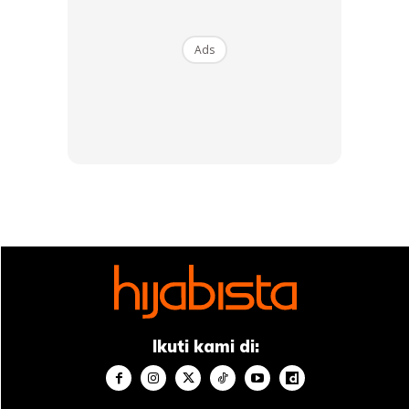
Ads
RAJIN TONTON YOUTUBE UNTUK SENAMAN
Berbicara mengenai dunia kecantikan, Aween akui kerjaya
memang memerlukan dirinya untuk sentiasa tampil cantik di
khalayak ramai namun dia tidaklah terlalu rigid mengikut
rutin penjagaan wajah.
“Kerja sebagai perunding kecantikan ini memang
memerlukan kita untuk sentiasa cantik di hadapan orang.
Kalau tak jaga susahlah kita nanti. Aween tidak melakukan
suntikan pun tetapi Aween hanya mengamalkan penjagaan
Ikuti kami di:
yang asas sahaja seperti pencuci, penyegar, pelembap dan
krim pelindung cahaya matahari.