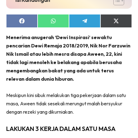
Share
Share
Share
Share
on
on
on
on
Facebook
WhatsApp
Telegram
X
Menerima anugerah ‘Dewi Inspirasi’ sewaktu
(Twitter)
pencarian Dewi Remaja 2018/2019, Nik Nor Farzuwin
Nik Ismail atau lebih mesra disapa Aween, 22, kini
tidak lagi menoleh ke belakang apabila berusaha
mengembangkan bakat yang ada untuk terus
relevan dalam dunia hiburan.
Meskipun kini sibuk melakukan tiga pekerjaan dalam satu
masa, Aween tidak sesekali merungut malah bersyukur
dengan rezeki yang dikurniakan.
LAKUKAN 3 KERJA DALAM SATU MASA