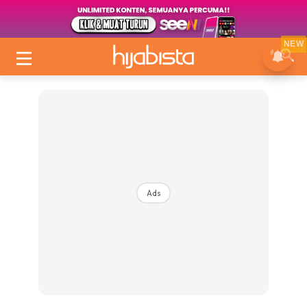
NEW
Ads