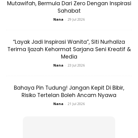
Mutawifah, Bermula Dari Zero Dengan Inspirasi
Sahabat
Nana
-
29 Jul 2026
Ishhh Lawa Nak Mati Org2 Turki Ni?
“Layak Jadi Inspirasi Wanita”, Siti Nurhaliza
#madumadeinturkey
Terima Ijazah Kehormat Sarjana Seni Kreatif &
Media
A Post Shared By
Wawa Zainal ™️
(@w4w4_zainal) On
Ma
Nana
-
23 Jul 2026
Bahaya Pin Tudung! Jangan Kepit Di Bibir,
Risiko Tertelan Boleh Ancam Nyawa
Nana
-
21 Jul 2026
Ads