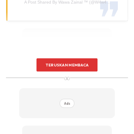
A Post Shared By
Wawa Zainal ™️
(@w4w4_zainal) On
Ma
TERUSKAN MEMBACA
Ads
∞
Ads