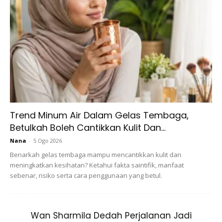
Wawa nampak seperti orang Turki pula
apabila bergambar bersama rakyat di sana.
Trend Minum Air Dalam Gelas Tembaga,
Betulkah Boleh Cantikkan Kulit Dan...
Nana
-
5 Ogo 2026
Benarkah gelas tembaga mampu mencantikkan kulit dan
meningkatkan kesihatan? Ketahui fakta saintifik, manfaat
sebenar, risiko serta cara penggunaan yang betul.
View this post on Instagram
Wan Sharmila Dedah Perjalanan Jadi