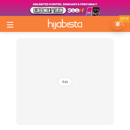
NEW
Ads