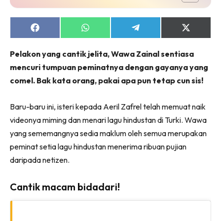
Share
Share
Share
Share
on
on
on
on
Facebook
WhatsApp
Telegram
X
Pelakon yang cantik jelita, Wawa Zainal sentiasa
(Twitter)
mencuri tumpuan peminatnya dengan gayanya yang
comel. Bak kata orang, pakai apa pun tetap cun sis!
Baru-baru ini, isteri kepada Aeril Zafrel telah memuat naik
videonya miming dan menari lagu hindustan di Turki. Wawa
yang sememangnya sedia maklum oleh semua merupakan
peminat setia lagu hindustan menerima ribuan pujian
daripada netizen.
Cantik macam bidadari!