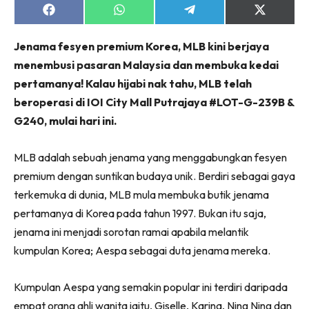
Share
Share
Share
Share
on
on
on
on
Facebook
WhatsApp
Telegram
X
Jenama fesyen premium Korea, MLB kini berjaya
(Twitter)
menembusi pasaran Malaysia dan membuka kedai
pertamanya! Kalau hijabi nak tahu, MLB telah
beroperasi di IOI City Mall Putrajaya #LOT-G-239B &
G240, mulai hari ini.
MLB adalah sebuah jenama yang menggabungkan fesyen
premium dengan suntikan budaya unik. Berdiri sebagai gaya
terkemuka di dunia, MLB mula membuka butik jenama
pertamanya di Korea pada tahun 1997. Bukan itu saja,
jenama ini menjadi sorotan ramai apabila melantik
kumpulan Korea; Aespa sebagai duta jenama mereka.
Kumpulan Aespa yang semakin popular ini terdiri daripada
empat orang ahli wanita iaitu, Giselle, Karina, Ning Ning dan