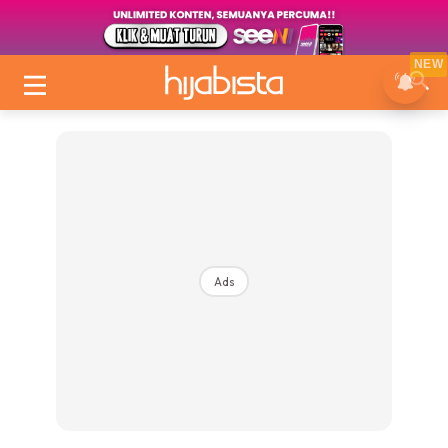
NEW
Ads