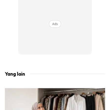
Lebih menarik lagi, jenama MLB mempunyai rangkaian topi
terbesar di Asia, dengan menawarkan lebih 300 gaya
klasik dan baharu sepanjang tahun, sekaligus menjadikan
kedai ini destinasi tujuan utama paling ideal bagi Hijabi yang
Ads
gemar mengumpul pelbagai koleksi topi. MLB adalah pilihan
terbaik khas buat anda!
Yang lain
Ads