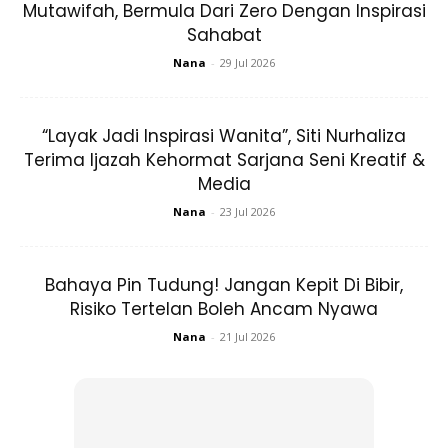
Mutawifah, Bermula Dari Zero Dengan Inspirasi
Sahabat
Nana
-
29 Jul 2026
“Layak Jadi Inspirasi Wanita”, Siti Nurhaliza
Terima Ijazah Kehormat Sarjana Seni Kreatif &
Media
Nana
-
23 Jul 2026
Dia juga turut mengucapkan terima kasih kepada yang
Bahaya Pin Tudung! Jangan Kepit Di Bibir,
memberi nasihat dan menitipkan doa buat keluarga
Risiko Tertelan Boleh Ancam Nyawa
kecilnya.
Nana
-
21 Jul 2026