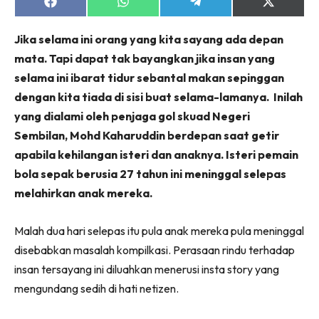
Share
Share
Share
Share
on
on
on
on
Facebook
WhatsApp
Telegram
X
Jika selama ini orang yang kita sayang ada depan
(Twitter)
mata. Tapi dapat tak bayangkan jika insan yang
selama ini ibarat tidur sebantal makan sepinggan
dengan kita tiada di sisi buat selama-lamanya. Inilah
yang dialami oleh penjaga gol skuad Negeri
Sembilan, Mohd Kaharuddin berdepan saat getir
apabila kehilangan isteri dan anaknya. Isteri pemain
bola sepak berusia 27 tahun ini meninggal selepas
melahirkan anak mereka.
Malah dua hari selepas itu pula anak mereka pula meninggal
disebabkan masalah kompilkasi. Perasaan rindu terhadap
insan tersayang ini diluahkan menerusi insta story yang
mengundang sedih di hati netizen.