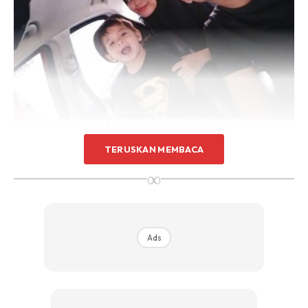
TERUSKAN MEMBACA
∞
Ads
Ternyata perasaan rindu itu tiada penghujungnya, walaupun