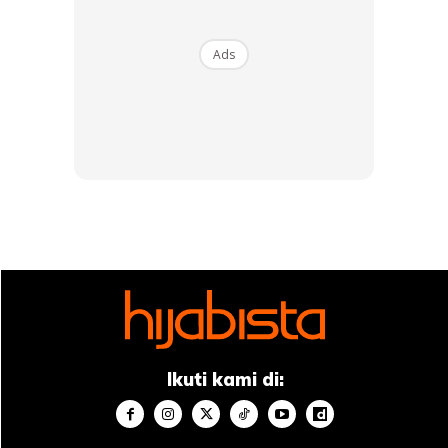
tanaman, kemudian ia menjaga dan menyiraminya. Namun
kerana merasa terlalu lama menunggu hasilnya, orang itu
Ads
pun membiarkan dan mengabaikan tanaman tersebut.⁣ (Ad-
Daa' wad Dawaa' – Ibnu Qayyim al-Jauziyyah⁣)
Tampil #1 on top dengan fashion muslimah terkini
di HIJABISTA!
Download sekarang di
KLIK DI SEENI
Ikuti kami di:
Dapatkan cerita, perkongsian dan info menarik. Free jer!