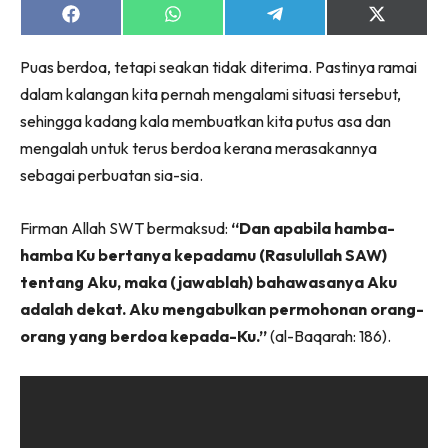
Share
Share
Share
Share
on
on
on
on
Facebook
WhatsApp
Telegram
X
Puas berdoa, tetapi seakan tidak diterima. Pastinya ramai
(Twitter)
dalam kalangan kita pernah mengalami situasi tersebut,
sehingga kadang kala membuatkan kita putus asa dan
mengalah untuk terus berdoa kerana merasakannya
sebagai perbuatan sia-sia.
Firman Allah SWT bermaksud:
“Dan apabila hamba-
hamba Ku bertanya kepadamu (Rasulullah SAW)
tentang Aku, maka (jawablah) bahawasanya Aku
adalah dekat. Aku mengabulkan permohonan orang-
orang yang berdoa kepada-Ku.”
(al-Baqarah: 186).