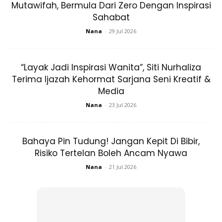
Mutawifah, Bermula Dari Zero Dengan Inspirasi
Sahabat
Nana
-
29 Jul 2026
“Layak Jadi Inspirasi Wanita”, Siti Nurhaliza
Terima Ijazah Kehormat Sarjana Seni Kreatif &
Media
SHOPEE MY
SHOPEE MY
CENDAWAN RANGUP BY
[500g – 1kg] Frozen Halal
Nana
-
23 Jul 2026
HERO CHEF
Dimsum / Dimsum Sejuk
B...
RM14.6
RM24
RM14.6
RM49
Bahaya Pin Tudung! Jangan Kepit Di Bibir,
Risiko Tertelan Boleh Ancam Nyawa
Buy Now
Buy Now
Nana
-
21 Jul 2026
1
/
5
❮
❯
Ini ibarat orang yang menabur benih atau menanam