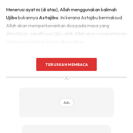
Menerusi ayat ini (di atas), Allah menggunakan kalimah
Ujibu
bukannya
Astajibu
. Ini kerana Astajibu bermaksud
Allah akan memperkenankan doa pada masa yang
ditentukan, sebaliknya Ujibu ialah Allah akan memperkenan
serta merta ketika doa itu dipanjatkan.
TERUSKAN MEMBACA
∞
Ads
Ads