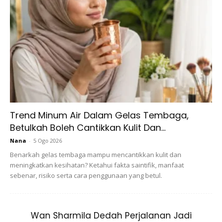
Trend Minum Air Dalam Gelas Tembaga,
Betulkah Boleh Cantikkan Kulit Dan...
Salah satu kesalahan yang dapat menghalangi terkabulnya
doa ialah sikap tergesa-gesa seorang hamba. Ia
Nana
-
5 Ogo 2026
menganggap doanya lambat dikabulkan, lantas ia pun
Benarkah gelas tembaga mampu mencantikkan kulit dan
meningkatkan kesihatan? Ketahui fakta saintifik, manfaat
merasa putus asa dan letih, sehingga akhirnya
sebenar, risiko serta cara penggunaan yang betul.
meninggalkan doa.⁣
Anda mungkin berminat dengan
Wan Sharmila Dedah Perjalanan Jadi