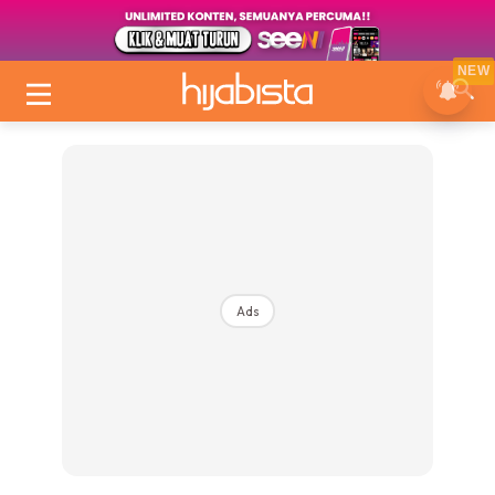
NEW
Ads