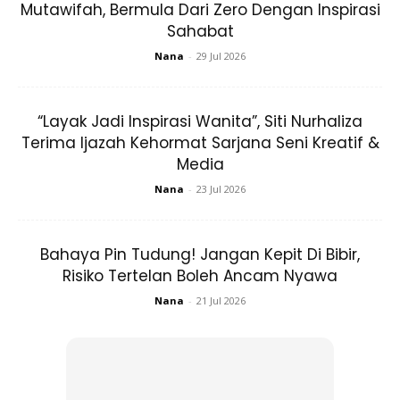
Mutawifah, Bermula Dari Zero Dengan Inspirasi
baharu, semak dengan persatuan kanser anda,
Sahabat
terutamanya jika masih menerima rawatan atau jika anda
Nana
-
29 Jul 2026
mengalami reaksi kulit. Berikut adalah beberapa petua
untuk membantu.
“Layak Jadi Inspirasi Wanita”, Siti Nurhaliza
Untuk mengelakkan jangkitan:
Basuh tangan
Terima Ijazah Kehormat Sarjana Seni Kreatif &
sebelum memakai alat solek. Beli solekan baru
Media
sebelum memulakan rawatan dan ganti eyeliner dan
Nana
-
23 Jul 2026
maskara setiap bulan.
Bahaya Pin Tudung! Jangan Kepit Di Bibir,
Risiko Tertelan Boleh Ancam Nyawa
Nana
-
21 Jul 2026
Ads