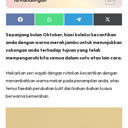
Share
Share
Share
Share
on
on
on
on
Facebook
WhatsApp
Telegram
X
Sepanjang bulan Oktober, hiasi koleksi kecantikan
(Twitter)
anda dengan warna merah jambu untuk menunjukkan
sokongan anda terhadap tujuan yang telah
mempengaruhi kita semua dalam satu atau lain cara.
Mekarkan seri wajah dengan rutinkan kecantikan dengan
menambahkan warna mekar pada penampilan anda, atau
temui faedah perubahan kulit dari bahan-bahan kuasa
berwarna kemerahan.