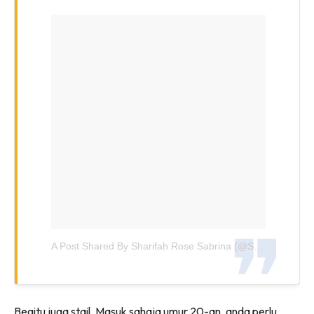
A Post Shared By Sharifah Rose Sabrina (@sharifahrose_)
Begitu juga stail. Masuk sahaja umur 20-an, anda perlu