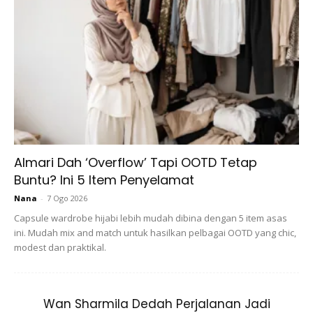
Almari Dah ‘Overflow’ Tapi OOTD Tetap
Buntu? Ini 5 Item Penyelamat
A Post Shared By FashionValet (@fashionvaletcom)
On
Ja
Nana
-
7 Ogo 2026
Capsule wardrobe hijabi lebih mudah dibina dengan 5 item asas
ini. Mudah mix and match untuk hasilkan pelbagai OOTD yang chic,
modest dan praktikal.
3. JAHIT sekiranya perlu
Berbelanja sedikit untuk membuat sedikit pengubah suaian
Wan Sharmila Dedah Perjalanan Jadi
pasti akan berbaloi kerana dengan sedikit
‘nip & tuck’
,