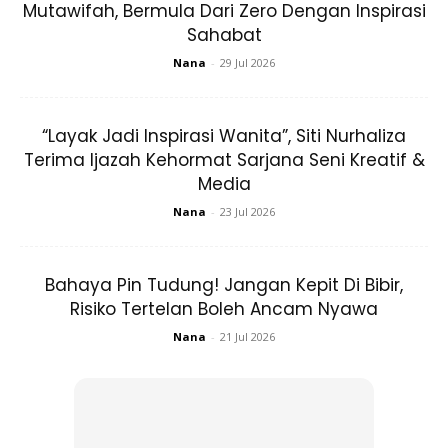
Mutawifah, Bermula Dari Zero Dengan Inspirasi
busana tidak selesa boleh menjadi busana kegemaran anda
Sahabat
selepas diubah suai.
Nana
-
29 Jul 2026
4. Berbelanja sedikit untuk bra yang berkualiti
“Layak Jadi Inspirasi Wanita”, Siti Nurhaliza
Terima Ijazah Kehormat Sarjana Seni Kreatif &
Media
Nana
-
23 Jul 2026
Ads
Bahaya Pin Tudung! Jangan Kepit Di Bibir,
Risiko Tertelan Boleh Ancam Nyawa
Nana
-
21 Jul 2026
Jangan pandang rendah akan kepentingan bra ya!