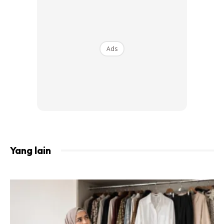
2. Busana WAJIBLAH selesa
Tiada yang lebih menjengkelkan dari busana yang tidak
muat dan terletak cantik pada badan anda. Tidak kira
Ads
betapa
‘trendy’
satu-satu fesyen tersebut,
ketidakselesaan mampu membunuh
mood bergaya
anda
dan tidak kira banyak mana anda tarik atau betulkan, ia
tetap akan kekal begitu.
Yang lain