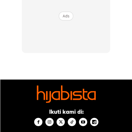
Keselesaan dan ‘fit’ yang sempurna mampu membuatkan
anda lebih selesa dan berkeyakinan untuk menghadapi apa
Ads
jua cabaran.
5. Ibu lebih mengetahui
Memang ada benarnya dengan pepatah
‘mother knows
best’
dalam banyak perkara. Jangan pandang rendah
ketajaman mata ibu anda dalam hal ini. Mungkin anda boleh
belajar banyak stail klasik darinya.
Ikuti kami di: