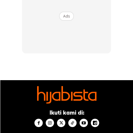
dan katam ?
Ads
Ikuti kami di:
Sahkah wudhu dan mandi wajib jika
dye
rambut?