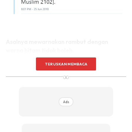
Asalnya mewarnakan rambut dengan
warna hitam tidak boleh.
TERUSKAN MEMBACA
∞
Ads