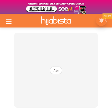
NEW
Ads