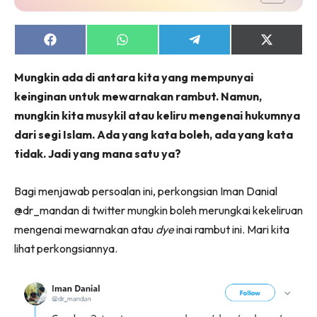
Share
Share
Share
Share
on
on
on
on
Facebook
WhatsApp
Telegram
X
Mungkin ada di antara kita yang mempunyai
(Twitter)
keinginan untuk mewarnakan rambut. Namun,
mungkin kita musykil atau keliru mengenai hukumnya
dari segi Islam. Ada yang kata boleh, ada yang kata
tidak. Jadi yang mana satu ya?
Bagi menjawab persoalan ini, perkongsian Iman Danial
@dr_mandan di twitter mungkin boleh merungkai kekeliruan
mengenai mewarnakan atau
dye
inai rambut ini. Mari kita
lihat perkongsiannya.