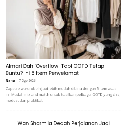
Almari Dah ‘Overflow’ Tapi OOTD Tetap
Buntu? Ini 5 Item Penyelamat
Nana
-
7 Ogo 2026
Capsule wardrobe hijabi lebih mudah dibina dengan 5 item asas
ini. Mudah mix and match untuk hasilkan pelbagai OOTD yang chic,
modest dan praktikal.
Ads
Wan Sharmila Dedah Perjalanan Jadi