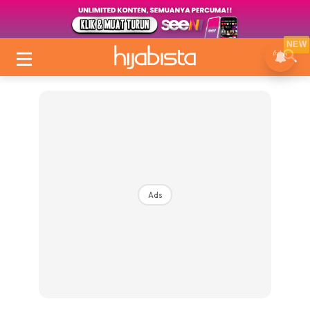
NEW
Ads