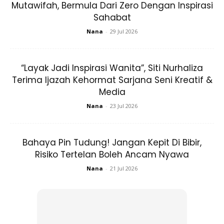
Mutawifah, Bermula Dari Zero Dengan Inspirasi
Sahabat
Nana
-
29 Jul 2026
“Layak Jadi Inspirasi Wanita”, Siti Nurhaliza
Terima Ijazah Kehormat Sarjana Seni Kreatif &
5.Meningkatkan sirkulasi darah.
Media
Nana
-
23 Jul 2026
Bahaya Pin Tudung! Jangan Kepit Di Bibir,
Risiko Tertelan Boleh Ancam Nyawa
Nana
-
21 Jul 2026