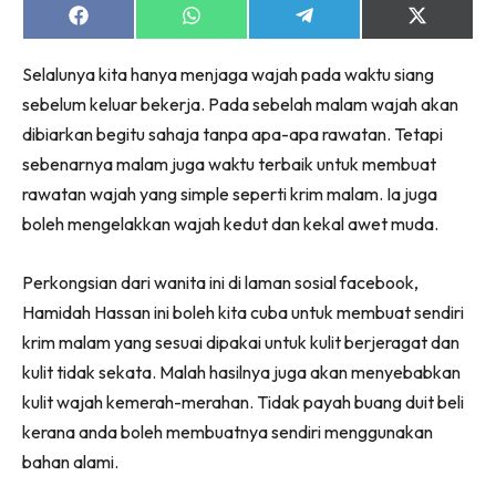
Share
Share
Share
Share
on
on
on
on
Facebook
WhatsApp
Telegram
X
Selalunya kita hanya menjaga wajah pada waktu siang
(Twitter)
sebelum keluar bekerja. Pada sebelah malam wajah akan
dibiarkan begitu sahaja tanpa apa-apa rawatan. Tetapi
sebenarnya malam juga waktu terbaik untuk membuat
rawatan wajah yang simple seperti krim malam. Ia juga
boleh mengelakkan wajah kedut dan kekal awet muda.
Perkongsian dari wanita ini di laman sosial facebook,
Hamidah Hassan ini boleh kita cuba untuk membuat sendiri
krim malam yang sesuai dipakai untuk kulit berjeragat dan
kulit tidak sekata. Malah hasilnya juga akan menyebabkan
kulit wajah kemerah-merahan. Tidak payah buang duit beli
kerana anda boleh membuatnya sendiri menggunakan
bahan alami.