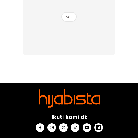
6.Mampu menghilangkan garis halus dan kedut yang muncul
di kulit wajah.
Ads
7.Membuat kulit anjal.
8.Dapat menjaga serta merevitalisasi kulit wajah.
9.Dapat memberikan kulit wajah yang ekstra lembap.
10.Menjadikan kulit wajah lebih kenyal.
11.Meningkatkan produksi elastin pada kulit.
Ikuti kami di: