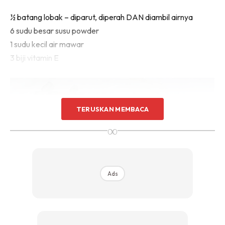
½ batang lobak – diparut, diperah DAN diambil airnya
6 sudu besar susu powder
1 sudu kecil air mawar
3 biji vitamin E
TERUSKAN MEMBACA
∞
Ads