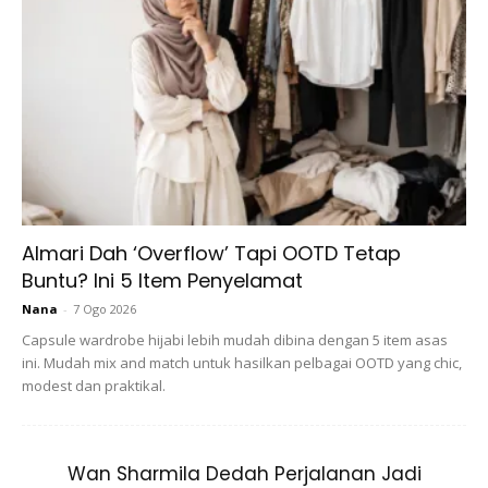
INI ANTARA 24 KEBAIKAN MEMAKAI KRIM MALAM:
1.Memperbaiki kerosakan yang terjadi pada kulit wajah.
2.Melembapkan daerah tertentu pada wajah yang kering.
3.Membuat kulit menjadi lebih baik dan tekstur kulit wajah
juga akan menjadi halus.
Almari Dah ‘Overflow’ Tapi OOTD Tetap
4.Meningkatkan pertumbuhan kolagen yang ada dalam kulit
Buntu? Ini 5 Item Penyelamat
wajah.
Nana
-
7 Ogo 2026
Capsule wardrobe hijabi lebih mudah dibina dengan 5 item asas
ini. Mudah mix and match untuk hasilkan pelbagai OOTD yang chic,
modest dan praktikal.
Wan Sharmila Dedah Perjalanan Jadi
Ads