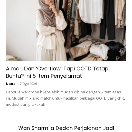
Ads
Almari Dah ‘Overflow’ Tapi OOTD Tetap
Buntu? Ini 5 Item Penyelamat
Nana
-
7 Ogo 2026
Capsule wardrobe hijabi lebih mudah dibina dengan 5 item asas
ini. Mudah mix and match untuk hasilkan pelbagai OOTD yang chic,
modest dan praktikal.
Wan Sharmila Dedah Perjalanan Jadi