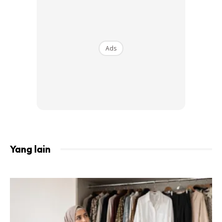
Kemudian, gunakan pembersih berbuih untuk
membersihkan lagi kulit.
Ads
Pembersihan dua kali penting kerana ia menyediakan kulit
anda untuk mendapatkan manfaat maksimum dari
penyegar, pelembap dan produk-produk lain yang
digunakan selepas itu. Kaedah ini juga membantu
menggalakkan kulit yang lebih sihat, lebih seimbang dan
dilembapkan dengan betul.
Yang lain