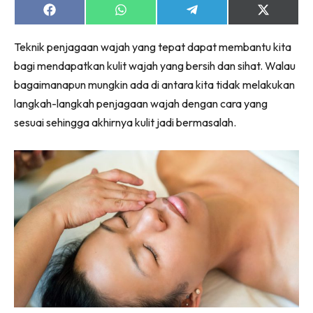
Share
Share
Share
Share
on
on
on
on
Facebook
WhatsApp
Telegram
X
Teknik penjagaan wajah yang tepat dapat membantu kita
(Twitter)
bagi mendapatkan kulit wajah yang bersih dan sihat. Walau
bagaimanapun mungkin ada di antara kita tidak melakukan
langkah-langkah penjagaan wajah dengan cara yang
sesuai sehingga akhirnya kulit jadi bermasalah.