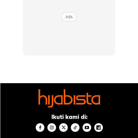
Dengan penggunaan penyegar yang baik secara
berterusan, anda akan mendapati liang-liang roma menjadi
Ads
lebih kecil dan kurang bermasalah. Mereka yang cenderung
menghadapi masalah akne dan mempunyai kulit berminyak
disyorkan untuk menggunakan penyegar dengan asid
salisilik sebagai kandungan utama.
Ads
Ikuti kami di: