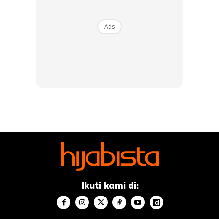
Ads
Ads
Ikuti kami di:
6.
Kata Mizz Nina,
“Kita selalu mengharap pasangan faham tentang