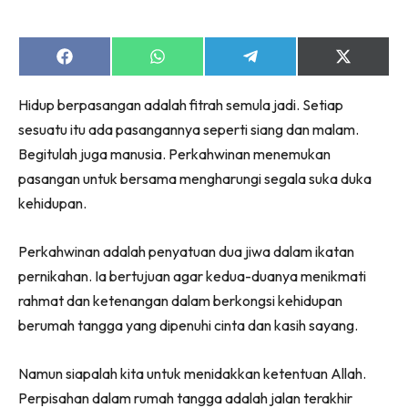
Share
Share
Share
Share
on
on
on
on
Facebook
WhatsApp
Telegram
X
Hidup berpasangan adalah fitrah semula jadi. Setiap
(Twitter)
sesuatu itu ada pasangannya seperti siang dan malam.
Begitulah juga manusia. Perkahwinan menemukan
pasangan untuk bersama mengharungi segala suka duka
kehidupan.
Perkahwinan adalah penyatuan dua jiwa dalam ikatan
pernikahan. Ia bertujuan agar kedua-duanya menikmati
rahmat dan ketenangan dalam berkongsi kehidupan
berumah tangga yang dipenuhi cinta dan kasih sayang.
Namun siapalah kita untuk menidakkan ketentuan Allah.
Perpisahan dalam rumah tangga adalah jalan terakhir