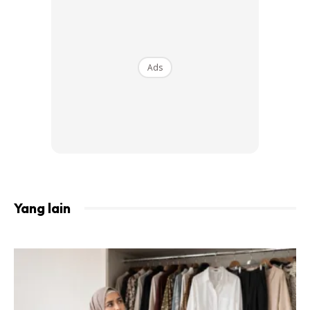
1. Mereka berjumpa kerana muzik. Sama-sama minat
dalam muzik. Mizz Nina dan Noh Hujan, dua nama dalam
muzik.
Ads
Ads
Yang lain
2. Mizz Nina jatuh hati pada Noh bukan hanya sebab muzik
walaupun dia akui Noh adalah pencipta lagu yang power.