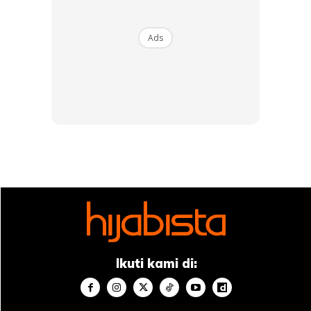
Ads
Ads
Setelah mencuci dan membersihkan wajah, lanjutkan
dengan mengoleskan kapas atau sembur wajah dengan air
mineral. Saat wajah dalam keadaan hampir kering barulah
pakai pelembap wajah. Ini adalah cara jimat dalam
Ikuti kami di:
menggunakan air mineral yang dapat membantu untuk
mendapatkan tampilan kulit wajah yang lebih baik.