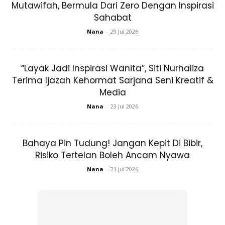
Mutawifah, Bermula Dari Zero Dengan Inspirasi
Sahabat
Nana
-
29 Jul 2026
Photo by Pexels
Dengan manfaatnya yang sudah jelas, berikut ini ENAM
“Layak Jadi Inspirasi Wanita”, Siti Nurhaliza
cara menggunakan air mineral dalam perawatan
Terima Ijazah Kehormat Sarjana Seni Kreatif &
kecantikan.
Media
Nana
-
23 Jul 2026
GUNAKAN DI ANTARA PROSES PEMBERSIHAN DAN
PELEMBAPAN WAJAH
Anda boleh membilas wajah dengan air mineral namun jika
Bahaya Pin Tudung! Jangan Kepit Di Bibir,
Risiko Tertelan Boleh Ancam Nyawa
anda ingin berjimat, rendam kapas muka dalam air mineral
kemudian bersihkan wajah. Anda juga boleh menyimpan air
Nana
-
21 Jul 2026
mineral dalam botol. Apabila hendak digunakan, hanya
sembur pada wajah.