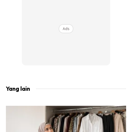
Collagen, mainly made up of Silica, is the ‘glue’ that
holds us together. If our body has enough silica
glucosaminoglycane, the collagen will make us look
younger…The presence of silica in our bodies can
Ads
maintain the luster in our hair, the strength in our
nails and the tone of our skin.
Yang lain
Ads