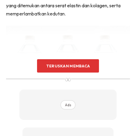
yang ditemukan antara serat elastin dan kolagen, serta
memperlambatkan kedutan.
TERUSKAN MEMBACA
∞
Ads
Photo by Suzy Hazelwood from Pexels
Memetik info dari bienetrespa.com: