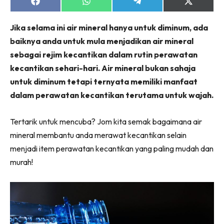
Share
Share
Share
Share
on
on
on
on
Facebook
WhatsApp
Telegram
X
Jika selama ini air mineral hanya untuk diminum, ada
(Twitter)
baiknya anda untuk mula menjadikan air mineral
sebagai rejim kecantikan dalam rutin perawatan
kecantikan sehari-hari. Air mineral bukan sahaja
untuk diminum tetapi ternyata memiliki manfaat
dalam perawatan kecantikan terutama untuk wajah.
Tertarik untuk mencuba? Jom kita semak bagaimana air
mineral membantu anda merawat kecantikan selain
menjadi item perawatan kecantikan yang paling mudah dan
murah!