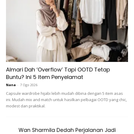
(Kolagen yang terdiri daripada silica adalah ‘gam’ yang
menyatukan sel-sel dalam tubuh. Jika tubuh memiliki jumlah
yang cukup silica glucosaminoglycane, kolagen akan
membuatkan anda awet muda. Kehadiran silica pada tubuh
dapat menjaga kilau pada rambut, kekuatan pada kuku,
dan warna pada kulit.)
Almari Dah ‘Overflow’ Tapi OOTD Tetap
Buntu? Ini 5 Item Penyelamat
Nana
-
7 Ogo 2026
Capsule wardrobe hijabi lebih mudah dibina dengan 5 item asas
ini. Mudah mix and match untuk hasilkan pelbagai OOTD yang chic,
modest dan praktikal.
Wan Sharmila Dedah Perjalanan Jadi