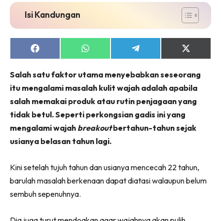
Isi Kandungan
Share
Share
Share
Share
on
on
on
on
Facebook
WhatsApp
Telegram
X
Salah satu faktor utama menyebabkan seseorang
(Twitter)
itu mengalami masalah kulit wajah adalah apabila
salah memakai produk atau rutin penjagaan yang
tidak betul. Seperti perkongsian gadis ini yang
mengalami wajah
breakout
bertahun-tahun sejak
usianya belasan tahun lagi.
Kini setelah tujuh tahun dan usianya mencecah 22 tahun,
barulah masalah berkenaan dapat diatasi walaupun belum
sembuh sepenuhnya.
Dia juga turut mendoakan agar wajahnya akan pulih