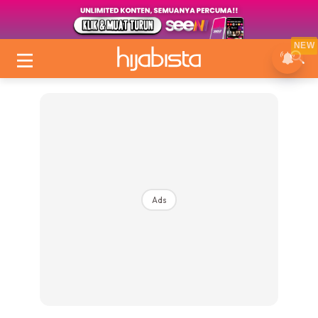
NEW
Ads