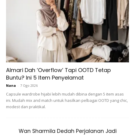
dipakai waktu siang.
Almari Dah ‘Overflow’ Tapi OOTD Tetap
Buntu? Ini 5 Item Penyelamat
Nana
-
7 Ogo 2026
Capsule wardrobe hijabi lebih mudah dibina dengan 5 item asas
ini. Mudah mix and match untuk hasilkan pelbagai OOTD yang chic,
modest dan praktikal.
Wan Sharmila Dedah Perjalanan Jadi