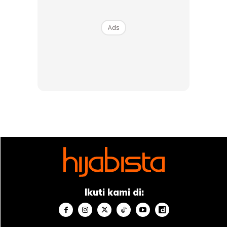
KELEBIHAN/KHASIAT:
1. Untuk menurunkan berat badan.
Ads
2. Mengempiskan perut.
3. Membuang toksin.
4. Melawaskan pembuangan air besar.
5. Bagus untuk kesihatan dalaman wanita.
6. Membuang angin dalam badan.
7. Badan jadi ringan dan bertenaga.
KHASIAT LEMON:
Tingkatkan penyerapan nutrien
Perahkan jus lemon sebanyak satu sudu besar, tambahkan
Ikuti kami di:
setengah sudu gula perang atau madu dan dibancuh dalam
segelas air suam. Sebagai pilihan boleh menambah secubit
serbuk kayu manis atau secubit halia.