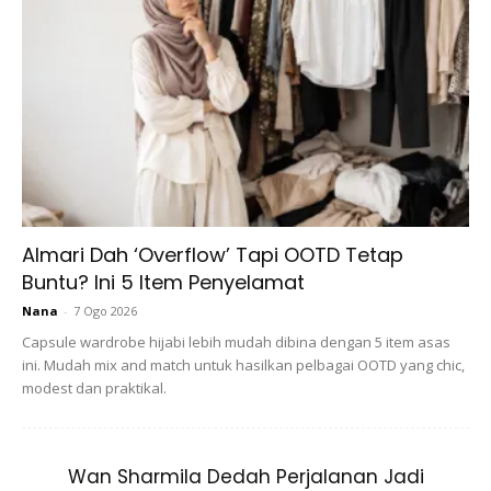
Almari Dah ‘Overflow’ Tapi OOTD Tetap
Buntu? Ini 5 Item Penyelamat
Nana
-
7 Ogo 2026
Capsule wardrobe hijabi lebih mudah dibina dengan 5 item asas
ini. Mudah mix and match untuk hasilkan pelbagai OOTD yang chic,
modest dan praktikal.
Wan Sharmila Dedah Perjalanan Jadi