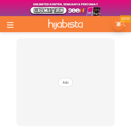
NEW
Ads