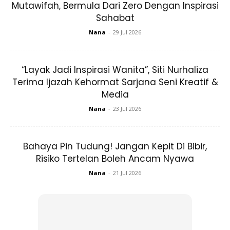
Mutawifah, Bermula Dari Zero Dengan Inspirasi
Sahabat
Nana
-
29 Jul 2026
“Layak Jadi Inspirasi Wanita”, Siti Nurhaliza
Ads
Terima Ijazah Kehormat Sarjana Seni Kreatif &
Media
Nana
-
23 Jul 2026
Bahaya Pin Tudung! Jangan Kepit Di Bibir,
CARA MINUM:
Risiko Tertelan Boleh Ancam Nyawa
1. Setiap pengambilan ambil 2 sudu + madu 1 sudu
Nana
-
21 Jul 2026
2. Amalkan ambil pagi sebelum mengambil sarapan (perut
kosong) dan malam sebelum tidur. Selebihnya simpan
dalam peti sejuk dan amalkan setiap hari.