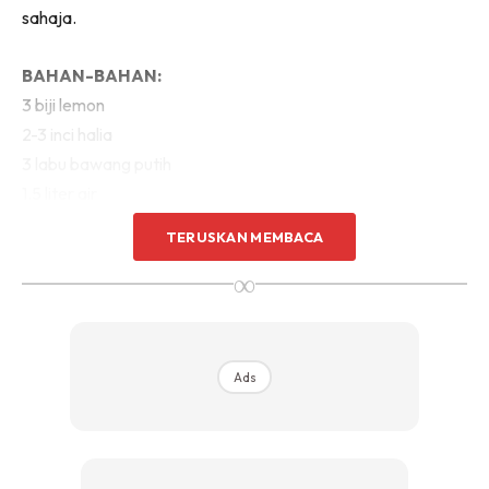
sahaja.
BAHAN-BAHAN:
3 biji lemon
2-3 inci halia
3 labu bawang putih
1.5 liter air
TERUSKAN MEMBACA
∞
Ads