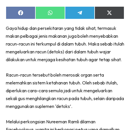
Share
Share
Share
Share
on
on
on
on
Facebook
WhatsApp
Telegram
X
Gaya hidup dan persekitaran yang tidak sihat, termasuk
(Twitter)
makan pelbagai jenis makanan juga boleh menyebabkan
racun-racun ini terkumpul di dalam tubuh. Maka sebab itulah
mengeluarkan racun (detoks) dari dalam tubuh wajar
dilakukan untuk menjaga kesihatan tubuh agar tetap sihat.
Racun-racun tersebut boleh merosak organ serta
melemahkan sistem ketahanan tubuh. Oleh sebab itulah,
diperlukan cara-cara semula jadi untuk mengeluarkan
sekali gus menghilangkan racun pada tubuh, selain daripada
menggunakan suplemen ‘detoks’.
Melalui perkongsian Nureeman Ramli dilaman
Facebooknya, wanita ini berkongsi petua yang diamalkan