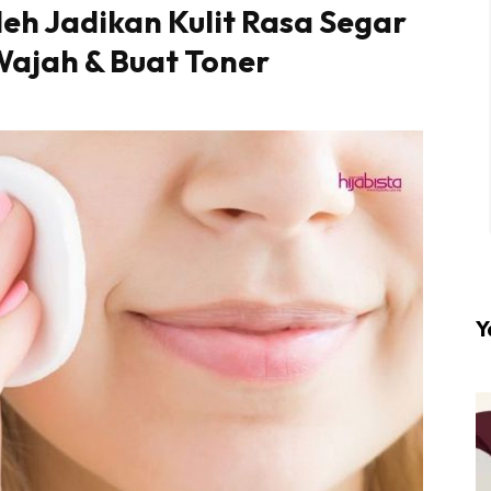
eh Jadikan Kulit Rasa Segar
Wajah & Buat Toner
l #1 on top dengan fashion muslimah terkini di HIJA
Download sekarang di
KLIK DI SEENI
Y