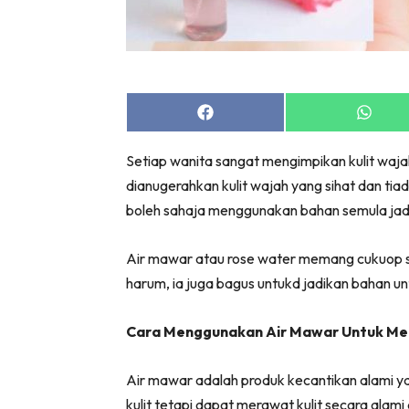
Share
Share
on
on
Facebook
Whats
Setiap wanita sangat mengimpikan kulit waja
dianugerahkan kulit wajah yang sihat dan ti
boleh sahaja menggunakan bahan semula jadi.
Air mawar atau rose water memang cukuop s
harum, ia juga bagus untukd jadikan bahan u
Cara Menggunakan Air Mawar Untuk Mem
Air mawar adalah produk kecantikan alami y
kulit tetapi dapat merawat kulit secara alam