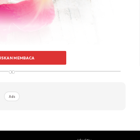
USKAN MEMBACA
∞
h. Air mawar menghidrasi dan melembapkan kulit, juga
 air mawar boleh dijadikan sebagai pembersih wajah alami
mbersih yang saat digunakan.
Ads
Air mawar sangat ideal untuk menggantikan toner yang
ner air mawar ini juga boleh gunakan setiap hari.
alam air mawar dapat menenangkan kulit dan
r juga dapat menutup dan mengecilkan pori. Gunakan air
in membasuh wajah.