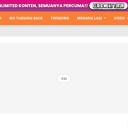
Kata Hijabista
ty Next Level
H
NO TURNING BACK
TRENDING
MENARIK LAGI
VIDEO
o Cantik
urning Back
Hijabista Show
The Hijabista Show 2022
The Hijabista Show 2021
irah2u The Power Of Giving
Ads
erita
Hub Ideaktiv