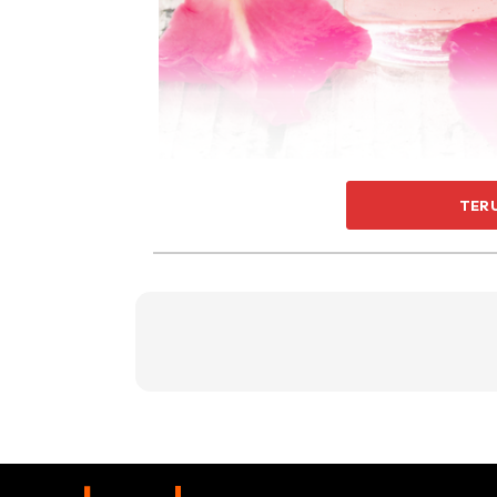
Sumber gambar: republicworld.com
TER
1.Gunakan air mawar sebagai pembersih waja
memiliki sifat antibakteria. Oleh karena itu,
yang efektif, bahkan boleh menggantikan pe
2. Gunakan air mawar sebagai toner wajah. 
mengandung alkohol dan bahan kimia keras. To
Kandungan antibakteria dan antiinflamasi d
menjadikannya wajah yang efektif. Air mawa
mawar pada waktu pagi atau setiap kali ing