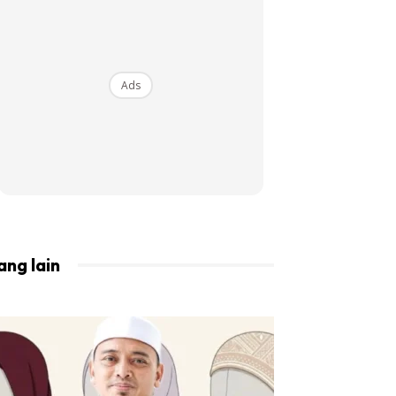
BISTA!
Ads
ang lain