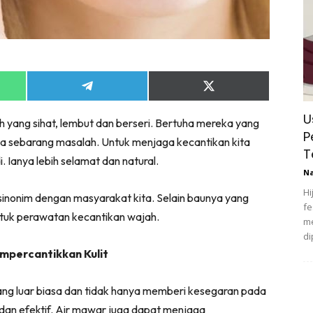
Share
Share
on
on
App
Telegram
X
U
h yang sihat, lembut dan berseri. Bertuha mereka yang
(Twitter)
P
ada sebarang masalah. Untuk menjaga kecantikan kita
T
 Ianya lebih selamat dan natural.
N
Hi
inonim dengan masyarakat kita. Selain baunya yang
fe
ntuk perawatan kecantikan wajah.
me
di
percantikkan Kulit
ang luar biasa dan tidak hanya memberi kesegaran pada
i dan efektif. Air mawar juga dapat menjaga