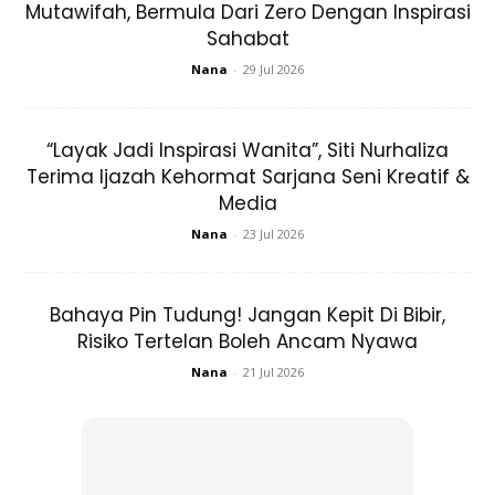
Mutawifah, Bermula Dari Zero Dengan Inspirasi
Sahabat
Nana
-
29 Jul 2026
“Layak Jadi Inspirasi Wanita”, Siti Nurhaliza
Terima Ijazah Kehormat Sarjana Seni Kreatif &
Media
Nana
-
23 Jul 2026
Bahaya Pin Tudung! Jangan Kepit Di Bibir,
Risiko Tertelan Boleh Ancam Nyawa
Kualiti Diri Bukan Pada Jenama Yang Kita
Nana
-
21 Jul 2026
Pakai, Tapi Pada Budi Yang Kita Amal.
Kelebihan Kita Bukan Pada Hiasan Mahal
Yang Kita Ada, Tapi Pada Kemampuan Dan
Kebolehan Baik Yang Kita Usaha. Ramai