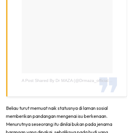
A Post Shared By Dr MAZA (@drmaza_official)
On
May 12,
Beliau turut memuat naik statusnya di laman sosial
memberikan pandangan mengenai isu berkenaan.
Menurutnya seseorang itu dinilai bukan pada jenama
barangan yang dipakai, sebaliknya pada budi yang