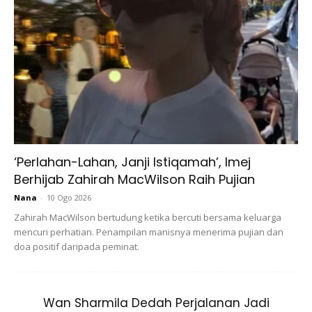
Ads
‘Perlahan-Lahan, Janji Istiqamah’, Imej
Kebahagiaan hakiki sumbernya dari nikmat Tuhan dalam
Berhijab Zahirah MacWilson Raih Pujian
jiwa hamba. Jika kita memiliki QANA’AH, kita akan
Nana
-
10 Ogo 2026
mendapati nikmat SAKINAH yang melimpah. Sekalipun
Zahirah MacWilson bertudung ketika bercuti bersama keluarga
barangan kita dibeli di pasar yang murah.
mencuri perhatian. Penampilan manisnya menerima pujian dan
doa positif daripada peminat.
Wan Sharmila Dedah Perjalanan Jadi