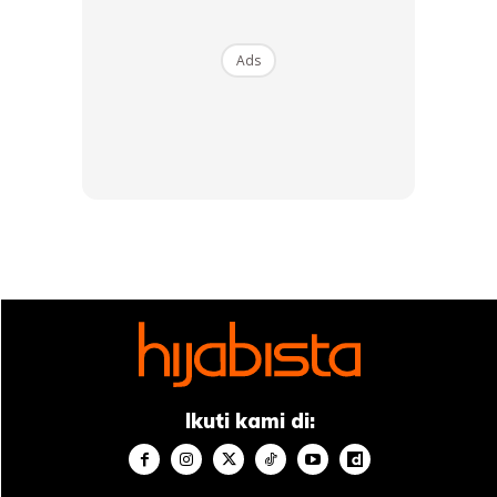
Manusia, Khususnya Wanita Tertipu Dengan
Dunia Fantasi Hingga Merasa Diri Mereka
Ads
Istimewa Pada Jenama Yang Mereka Bawa.
Padahal Dalam Masa Yang Sama, Rendahnya
Nilai Diri Di Sudut Kemanusiaan Insani.
Mereka Mencari-Cari Bahagia Pada Barangan
Berjenama. Malangnya Yang Mereka Temui
Ialah Keresahan Diri, Ketamakan,
Kesombongan Yang Membawa Kepada Rasa
Tidak Puas Yang Berpanjangan. Syaitan
Menipu Mereka Dengan Katanya ‘dapatkan
Lagi Yang Baru, Agar Kehendak Nafsumu
Dapat Dijamu. Selepas Ini Kau Puas”.
Kemudian Mereka Melihat Orang Lain Miliki
Yang Lebih Hebat. Produk Istimewa
Ikuti kami di:
Dilancarkan Nobat. Kembali Keresahan
Melanda. Demikianlah Sejenis Penyakit Gila.
Gila Jenama! Kebahagiaan Hakiki Sumbernya