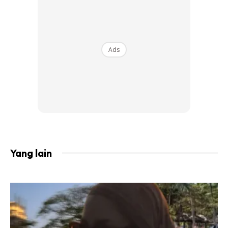
Ramai manusia, khususnya wanita tertipu dengan dunia
fantasi hingga merasa diri mereka istimewa pada jenama
yang mereka bawa. Padahal dalam masa yang sama,
Ads
rendahnya nilai diri di sudut kemanusiaan insani. Mereka
mencari-cari bahagia pada barangan berjenama.
Malangnya yang mereka temui ialah keresahan diri,
ketamakan, kesombongan yang membawa kepada rasa
tidak puas yang berpanjangan. Syaitan menipu mereka
dengan katanya ‘dapatkan lagi yang baru, agar kehendak
nafsumu dapat dijamu. Selepas ini kau puas”. Kemudian
Yang lain
mereka melihat orang lain miliki yang lebih hebat. Produk
istimewa dilancarkan nobat. Kembali keresahan
melanda. Demikianlah sejenis penyakit gila. Gila jenama!