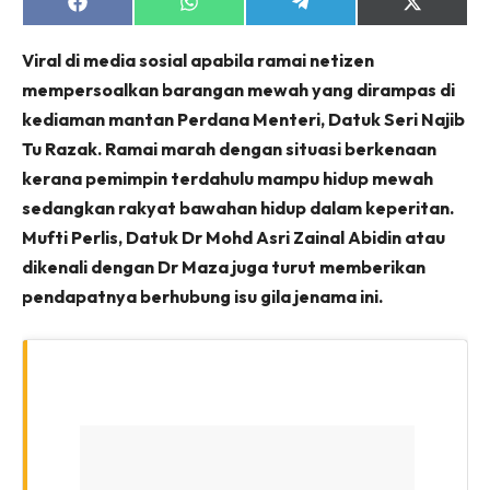
Share
Share
Share
Share
on
on
on
on
Facebook
WhatsApp
Telegram
X
Viral di media sosial apabila ramai netizen
(Twitter)
mempersoalkan barangan mewah yang dirampas di
kediaman mantan Perdana Menteri, Datuk Seri Najib
Tu Razak. Ramai marah dengan situasi berkenaan
kerana pemimpin terdahulu mampu hidup mewah
sedangkan rakyat bawahan hidup dalam keperitan.
Mufti Perlis, Datuk Dr Mohd Asri Zainal Abidin atau
dikenali dengan Dr Maza juga turut memberikan
pendapatnya berhubung isu gila jenama ini.