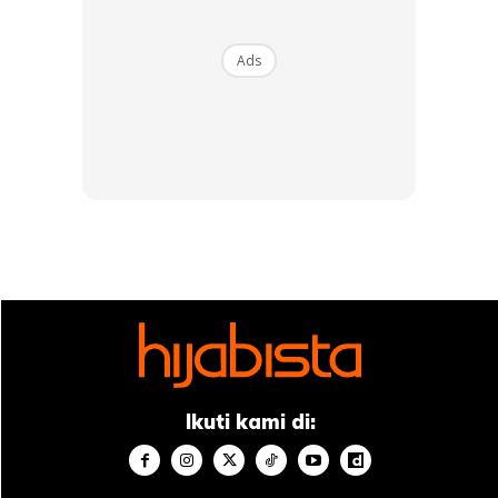
Anda mungkin berminat dengan
Ads
SHOPEE MY
SHOPEE MY
CENDAWAN RANGUP BY
[500g – 1kg] Frozen Halal
HERO CHEF
Dimsum / Dimsum Sejuk
B...
RM14.6
RM24
RM14.6
RM49
Buy Now
Buy Now
Ikuti kami di:
1
/
5
❮
❯