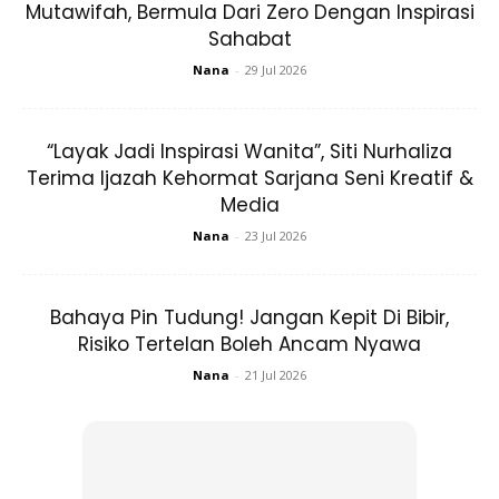
Mutawifah, Bermula Dari Zero Dengan Inspirasi
Sahabat
Nana
-
29 Jul 2026
Amoeba ini biasanya akan masuk ke dalam badan apabila
orang berenang, menyelam, atau berendam di dalam air
seperti tasik atau sungai.
“Layak Jadi Inspirasi Wanita”, Siti Nurhaliza
Terima Ijazah Kehormat Sarjana Seni Kreatif &
Lalu, ia akan bergerak dari hidung ke otak dan sedikit demi
Media
sedikit memusnahkan tisu otak dan menyebabkan jangkitan
Nana
-
23 Jul 2026
yang dipanggil sebagai
meningoencephalitis amebik
primer
(PAM).
Bahaya Pin Tudung! Jangan Kepit Di Bibir,
Risiko Tertelan Boleh Ancam Nyawa
Gejala pertamanya akan bermula kira-kira 5 hari selepas
Nana
-
21 Jul 2026
jangkitan tetapi boleh bermula dalam tempoh masa 1
hingga 12 hari. Antara simptomnya ialah sakit kepala,
demam, loya, atau muntah.