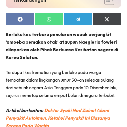
Share
Share
Share
Share
on
on
on
on
Facebook
WhatsApp
Telegram
X
Berlaku kes terbaru penularan wabak berjangkit
(Twitter)
‘amoeba pemakan otak’ ataupun Naegleria fowleri
dilaporkan oleh Pihak Berkuasa Kesihatan negara di
Korea Selatan.
Terdapat kes kematian yang berlaku pada warga
tempatan dalam lingkungan umur 50-an selepas pulang
dari sebuah negara Asia Tenggara pada 10 Disember lalu,
sejurus menetap selama empat bulan di negara terbabit.
Artikel berkaitan:
Doktor Syaki Nad Zainal Alami
Penyakit Autoimun, Ketahui Penyakit Ini Biasanya
Serang Pada Wanita