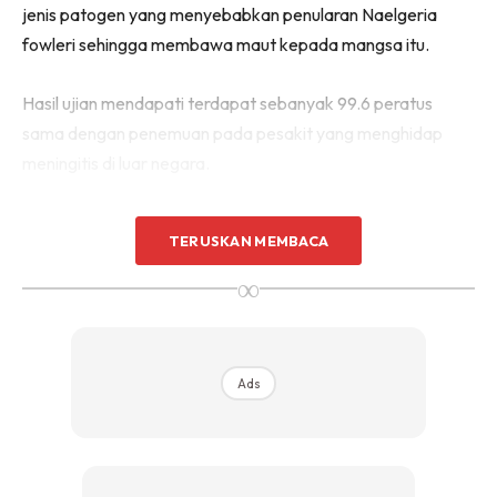
jenis patogen yang menyebabkan penularan Naelgeria
fowleri sehingga membawa maut kepada mangsa itu.
Hasil ujian mendapati terdapat sebanyak 99.6 peratus
sama dengan penemuan pada pesakit yang menghidap
meningitis di luar negara.
TERUSKAN MEMBACA
∞
Ads
Ads