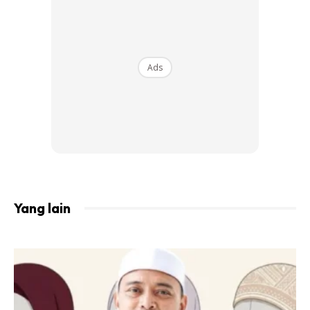
Amoeba pemakan otak ini merupakan satu spesies yang
pertama ditemui pada tahun 1965. Ia diberikan nama rasmi
iaitu Naelgria fowleri dan saiznya yang sangat kecil
Ads
memerlukan mikroskop untuk dilihat.
Habitat bagi amoeba pemakan otak?
Kebiasaannya ia terdapat dalam air tawar yang hangat
seperti tasik, sungai, mata air panas, dan dalam tanah. Ia
berfungsi paling baik dalam keadaan suhu tinggi antara 46
darjah Celsius dan bertahan dalam jangka masa yang
Yang lain
singkat pada suhu yang lebih tunggu.
Bagaimana ia memasuki badan?