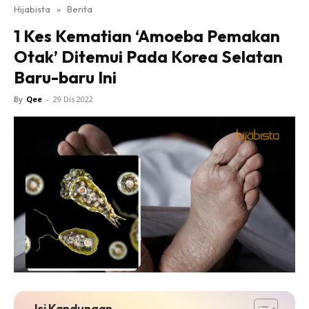
Hijabista
»
Berita
1 Kes Kematian ‘Amoeba Pemakan
Otak’ Ditemui Pada Korea Selatan
Baru-baru Ini
By
Qee
-
29 Dis 2022
Isi Kandungan